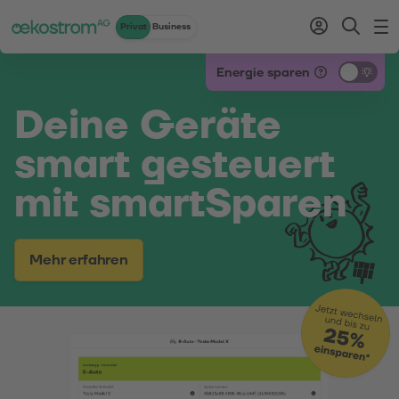
Privat
Business
Zum Inhalt
Zum Menü
Zum Login
Zur Suche
Zum Kontakt
Standard-Cursor verwenden
Energie sparen
Deine Geräte
smart gesteuert
mit smartSparen
Mehr erfahren