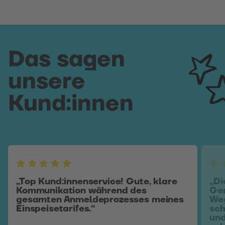
Das sagen
unsere
Kund:innen
„Top Kund:innenservice! Gute, klare
„Di
Kommunikation während des
Gem
gesamten Anmeldeprozesses meines
Weg
Einspeisetarifes.“
sch
und