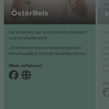
ÖsterReis
Der erste Reis, der in Österreich produziert
Bes
und verarbeitet wird!
„Wi
„ÖsterReis ist ressourcenschonend und
den
klimafreundlich. Deshalb MeinAlpenStrom."
jed
Wir
wei
Mehr erfahren!
pri
Me