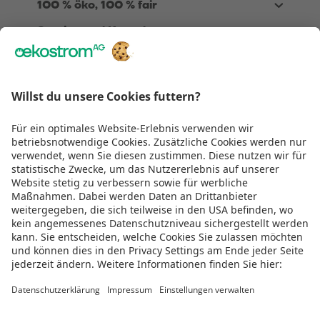
100 % öko, 100 % fair
Service und Kontakt
Über Uns
Rechtliches
Wir sind
TÜV zertifiziert
Genug gescrollt!
Jetzt Teil der Energiewende werden