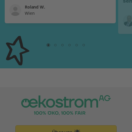
seh
Roland W.
Wien