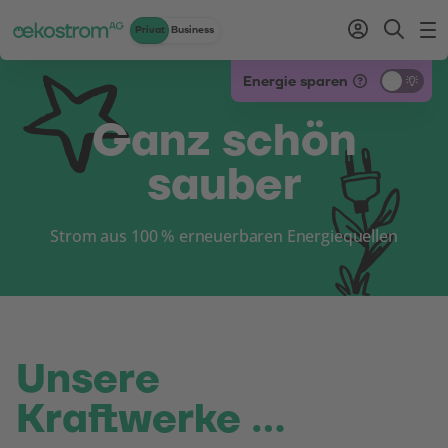
Privat
Business
Zum Inhalt
Zum Menü
Zum Login
Zur Suche
Zum Kontakt
Standard-Cursor verwenden
Energie sparen
Ganz schön
sauber
Strom aus 100 % erneuerbaren Energiequellen
Unsere
Kraftwerke …