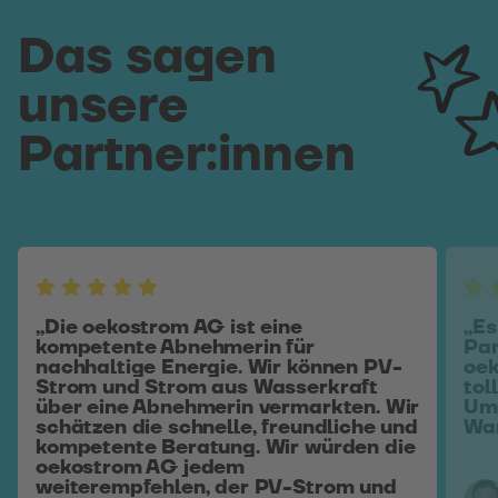
Das sagen
unsere
Partner:innen
„Die oekostrom AG ist eine
„Es
kompetente Abnehmerin für
Pam
nachhaltige Energie. Wir können PV-
oek
Strom und Strom aus Wasserkraft
tol
über eine Abnehmerin vermarkten. Wir
Umg
schätzen die schnelle, freundliche und
War
kompetente Beratung. Wir würden die
oekostrom AG jedem
weiterempfehlen, der PV-Strom und