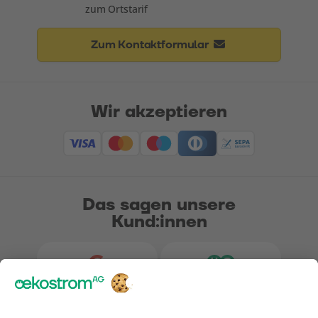
zum Ortstarif
Zum Kontaktformular
Wir akzeptieren
Das sagen unsere
Kund:innen
4.2
5.0
Bewertungen bei Google
Bewertungen