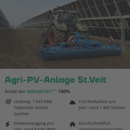
Agri-PV-Anlage St.Veit
oekostrom AG
Anteil der
:
100%
Leistung: 7.093 kWp
CO2-Reduktion pro
Fotocredit: Martin
Jahr: rund 1.400 Tonnen
Gurtner
Stromerzeugung pro
Durchschnittlich
Jahr: rund 8.600 MWh
versorgbare Haushalte: