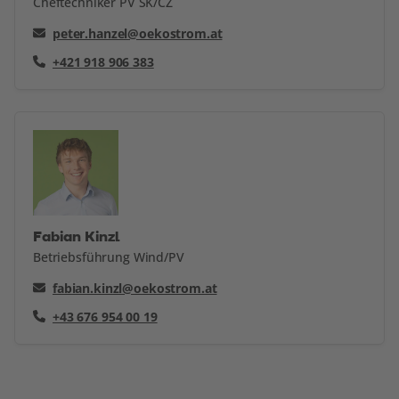
Cheftechniker PV SK/CZ
peter.hanzel@oekostrom.at
+421 918 906 383
Fabian Kinzl
Betriebsführung Wind/PV
fabian.kinzl@oekostrom.at
+43 676 954 00 19