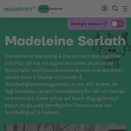
Privat
Business
Zum Inhalt
Zum Menü
Zum Login
Zur Suche
Zum Kontakt
Standard-Cursor verwenden
Energie sparen
Madeleine Serlath
Madeleine ist Marketing & Key Account Managerin bei
ESG Plus. Sie hat ein abgeschlossenes Studium der
Wirtschafts- und Finanzkommunikation und absolviert
aktuell ihren 2. Master in Umwelt- &
Nachhaltigkeitsmanagements an der IMC Krems. Ihr
liegt besonders grüne Finanzbildung für alle am Herzen
und setzt sich daher privat auf ihrem Blog (geld-kopf-
bauch.at) als auch beruflich für Themen rund um
Nachhaltigkeit & Geld ein.