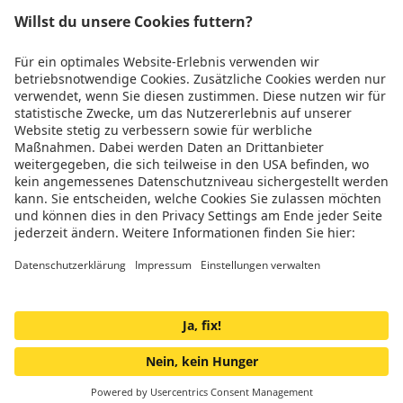
Rechtliches
Wir sind
TÜV zertifiziert
Genug gescrollt!
Jetzt Teil der Energiewende werden
Impressum
© 2025 oekostrom GmbH
Laxenburger Straße 2, 1100 Wien