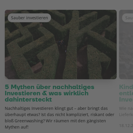
Sauber investieren
Sau
5 Mythen über nachhaltiges
Kind
Investieren & was wirklich
entl
dahintersteckt
Inve
Nachhaltiges Investieren klingt gut – aber bringt das
Wie nac
überhaupt etwas? Ist das nicht kompliziert, riskant oder
Lieferk
bloß Greenwashing? Wir räumen mit den gängisten
18.12.
Mythen auf!