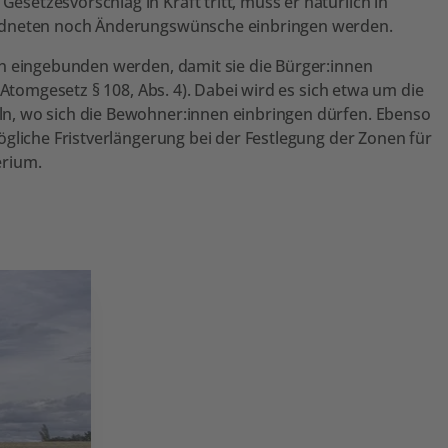
etzesvorschlag in Kraft tritt, muss er natürlich in
ordneten noch Änderungswünsche einbringen werden.
en eingebunden werden, damit sie die Bürger:innen
(Atomgesetz § 108, Abs. 4). Dabei wird es sich etwa um die
n, wo sich die Bewohner:innen einbringen dürfen. Ebenso
gliche Fristverlängerung bei der Festlegung der Zonen für
erium.