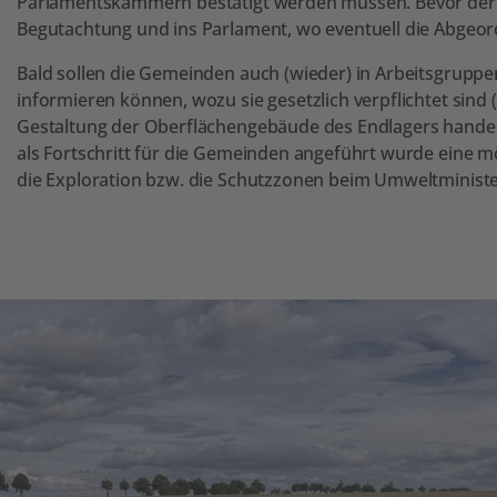
Parlamentskammern bestätigt werden müssen. Bevor der Ges
Begutachtung und ins Parlament, wo eventuell die Abge
Bald sollen die Gemeinden auch (wieder) in Arbeitsgrupp
informieren können, wozu sie gesetzlich verpflichtet sind 
Gestaltung der Oberflächengebäude des Endlagers handel
als Fortschritt für die Gemeinden angeführt wurde eine mö
die Exploration bzw. die Schutzzonen beim Umweltminist