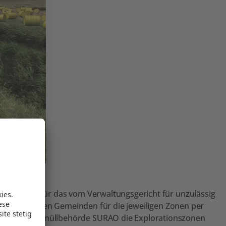
ls Ersatz für das vom Verwaltungsgericht für unzulässig
bühren, die den Gemeinden für die jeweiligen Zonen per
on der Atommüllbehörde SURAO die Explorationszonen