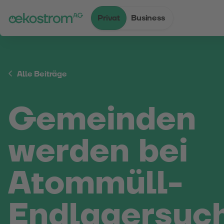
Privat
Business
Zum Inhalt
Zum Menü
Zum Login
Zur Suche
Zum Kontakt
Standard-Cursor verwenden
Alle Beiträge
Gemeinden
werden bei
Atommüll-
Endlagersuc