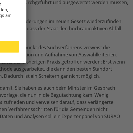
nbohrungen durchgeführt und ausgewertet werden müssen,
können.
und ihre Forderungen im neuen Gesetz wiederzufinden.
dnis dafür, dass der Staat den hochradioaktiven Abfall
en Schwachpunkt des Suchverfahrens verweist die
n die Definition und Aufnahme von Auswahlkriterien.
r Basis der bisherigen Praxis getroffen werden: Erst wenn
thode ausgearbeitet, die dann den besten Standort
. Dadurch ist ein Scheitern gar nicht möglich.
 damit. Sie haben es auch beim Minister im Gespräch
svorlage, die nun in die Begutachtung kam. Wenig
 zufrieden und verweisen darauf, dass verlängerte
nen Verfahrensschritten für die Gemeinden nicht
r Daten und Analysen soll ein Expertenpanel von SURAO