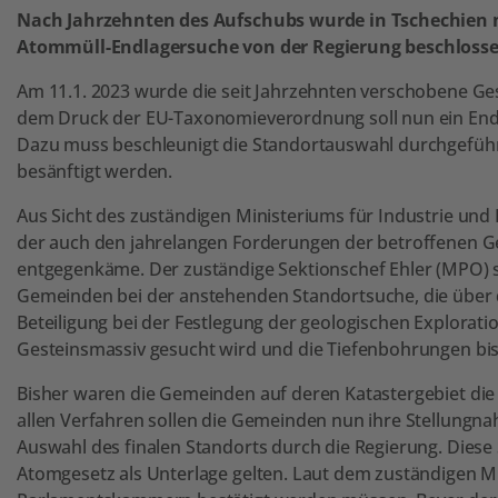
Nach Jahrzehnten des Aufschubs wurde in Tschechien n
Atommüll-Endlagersuche von der Regierung beschlosse
Am 11.1. 2023 wurde die seit Jahrzehnten verschobene G
dem Druck der EU-Taxonomieverordnung soll nun ein Endla
Dazu muss beschleunigt die Standortauswahl durchgefüh
besänftigt werden.
Aus Sicht des zuständigen Ministeriums für Industrie und
der auch den jahrelangen Forderungen der betroffenen G
entgegenkäme. Der zuständige Sektionschef Ehler (MPO) spr
Gemeinden bei der anstehenden Standortsuche, die über 
Beteiligung bei der Festlegung der geologischen Explora
Gesteinsmassiv gesucht wird und die Tiefenbohrungen bis
Bisher waren die Gemeinden auf deren Katastergebiet die 
allen Verfahren sollen die Gemeinden nun ihre Stellungn
Auswahl des finalen Standorts durch die Regierung. Die
Atomgesetz als Unterlage gelten. Laut dem zuständigen Mi