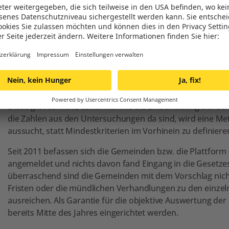
beantragt werden. Die Zeit drängt, da aufwändige Tiefe
um die nun auf 2028 vorverlegte Entscheidung treffen zu 
Die Gemeinden verlangen weiterhin, angehört zu werden 
Sie betonen ihre Verhandlungsbereitschaft und ihr Verstän
bzw. abgebrannte Brennstäbe irgendwo lagern müsse.
Jedoch auf einen auch weiterhin bestehenden gravierend
Forderung der Gemeinden und der Plattform: Sie verlange
Diese gibt es nicht, daher könnte die Entscheidung auf de
die Zahlen aus den Untersuchungen da sind, wird eine Me
aussucht, statt Mindestkriterien im Vorhinein zu definieren
Seit 2011 befassen sich die Gemeinden bzw. die Plattform
angemeldet und nichts davon fand Eingang in die Gesetze
überraschend sind die Gemeinden mit dem Vorschlag nicht
Fristen oder die mündlichen Verhandlungen zu den einzel
ausreichen. Als Garantie für die objektive Auswertung de
bereits Mitte des Jahres eingerichtet werden.