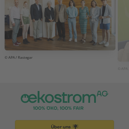
© APA / Rastegar
© APA 
Über uns