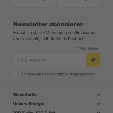
Newsletter abonnieren
Monatlich starke Meinungen zu Klimawandel
und Nachhaltigkeit direkt ins Postfach.
Mit * markierte Felde
*
Pflichtfelder
E-Mail-Adresse
*
Consent
Ich habe die
Datenschutzerklärung
gelesen.*
Stromtarife
Unsere Energie
100 % öko, 100 % fair