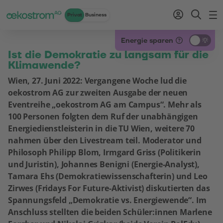
Privat
Business
Zum Inhalt
Zum Menü
Zum Login
Zur Suche
Zum Kontakt
Standard-Cursor verwenden
Energie sparen
Ist die Demokratie zu langsam für die
Klimawende?
Wien, 27. Juni 2022: Vergangene Woche lud die
oekostrom AG zur zweiten Ausgabe der neuen
Eventreihe „oekostrom AG am Campus“. Mehr als
100 Personen folgten dem Ruf der unabhängigen
Energiedienstleisterin in die TU Wien, weitere 70
nahmen über den Livestream teil. Moderator und
Philosoph Philipp Blom, Irmgard Griss (Politikerin
und Juristin), Johannes Benigni (Energie-Analyst),
Tamara Ehs (Demokratiewissenschafterin) und Leo
Zirwes (Fridays For Future-Aktivist) diskutierten das
Spannungsfeld „Demokratie vs. Energiewende“. Im
Anschluss stellten die beiden Schüler:innen Marlene