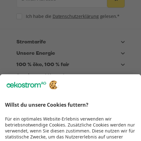
Consent
Ich habe die
Datenschutzerklärung
gelesen.*
Stromtarife
Unsere Energie
100 % öko, 100 % fair
Service und Kontakt
Über Uns
Rechtliches
Wir sind
TÜV zertifiziert