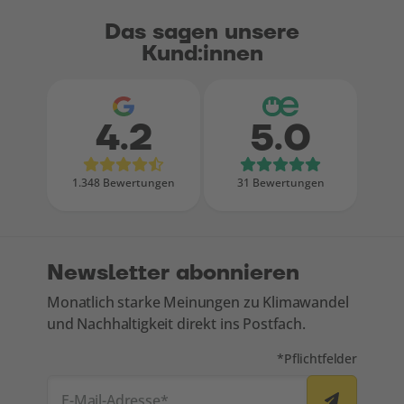
Das sagen unsere
Kund:innen
4.2
5.0
Bewertungen bei Google
Bewertungen
1.348 Bewertungen
31 Bewertungen
Newsletter abonnieren
Monatlich starke Meinungen zu Klimawandel
und Nachhaltigkeit direkt ins Postfach.
Mit * markierte Felde
*
Pflichtfelder
E-Mail-Adresse
*