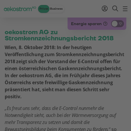
Privat
Business
Zum Inhalt
Zum Menü
Zum Login
Zur Suche
Zum Kontakt
Standard-Cursor verwenden
Energie sparen
oekostrom AG zu
Stromkennzeichnungsbericht 2018
Wien, 8. Oktober 2018: In der heutigen
Veröffentlichung zum Stromkennzeichnungsbericht
2018 zeigt sich der Vorstand der E-Control offen für
einen österreichischen Gaskennzeichnungsbericht.
In der oekostrom AG, die im Frühjahr dieses Jahres
Österreichs erste freiwillige Gaskennzeichnung
präsentiert hat, sieht man diesen Schritt sehr
positiv.
„Es freut uns sehr, dass die E-Control nunmehr die
Notwendigkeit sieht, auch bei der Wärmeversorgung auf
mehr Transparenz zu setzen und damit die
Bewusstseinsbildung beim Konsumenten zu fördern,“
so