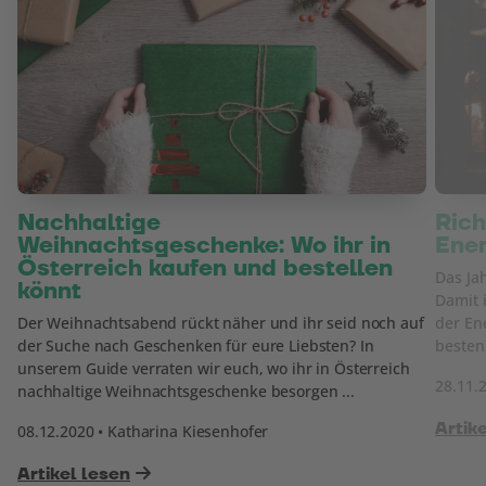
Nachhaltige
Rich
Weihnachtsgeschenke: Wo ihr in
Ene
Österreich kaufen und bestellen
Das Ja
könnt
Damit 
Der Weihnachtsabend rückt näher und ihr seid noch auf
der En
der Suche nach Geschenken für eure Liebsten? In
besten
unserem Guide verraten wir euch, wo ihr in Österreich
28.11.
nachhaltige Weihnachtsgeschenke besorgen ...
Artik
08.12.2020 • Katharina Kiesenhofer
Artikel lesen