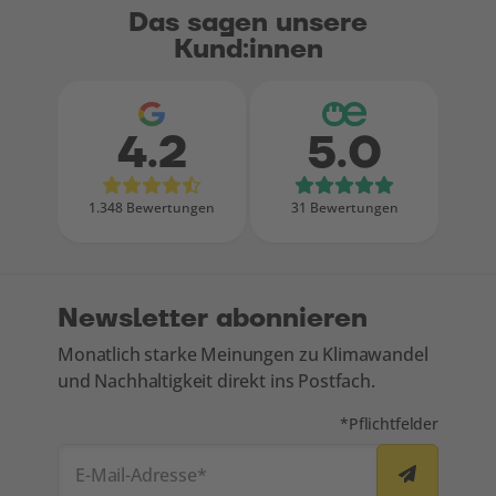
Das sagen unsere
Kund:innen
4.2
5.0
Bewertungen bei Google
Bewertungen
1.348 Bewertungen
31 Bewertungen
Newsletter abonnieren
Monatlich starke Meinungen zu Klimawandel
und Nachhaltigkeit direkt ins Postfach.
Mit * markierte Felde
*
Pflichtfelder
E-Mail-Adresse
*