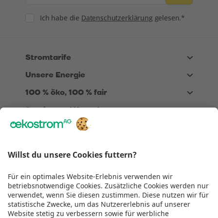
Consent
Ich habe die
Datenschutzerklärung
gelesen.*
Stromtarife
Unsere Energie
100 % öko, 100 % fair
Service und Kontakt
Über Uns
Rechtliches
Wir sind
TÜV zertifiziert