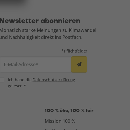
Newsletter abonnieren
Monatlich starke Meinungen zu Klimawandel
und Nachhaltigkeit direkt ins Postfach.
Mit * markierte Felder sind
*
Pflichtfelder
ei oekostrom
E-Mail-Adresse
*
Consent
Ich habe die
Datenschutzerklärung
gelesen.*
100 % öko, 100 % fair
Mission 100 %