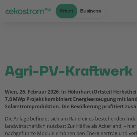
Privat
Business
Zum Inhalt
Zum Menü
Zum Login
Zur Suche
Zum Kontakt
Standard-Cursor verwenden
Agri-PV-Kraftwerk 
Wien, 26. Februar 2026: In Höhnhart (Ortsteil Herbst
7,8 MWp Projekt kombiniert Energieerzeugung mit landw
Solarstromproduktion. Die Bevölkerung profitiert zusä
Die Anlage befindet sich am Rand eines bestehenden Indus
landwirtschaftlich nutzbar: Zur Hälfte als Ackerland, – hi
nachgeführte Module erhöhen den Energieertrag und verbe