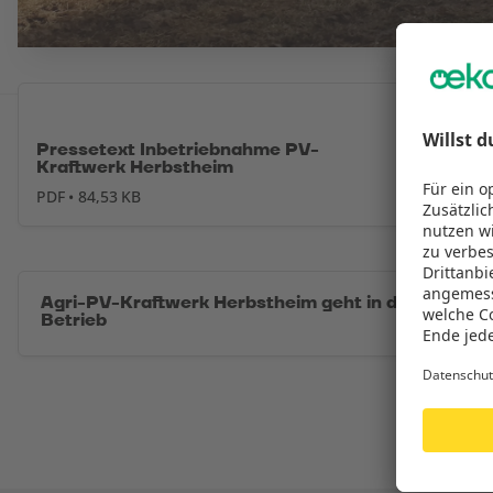
Pressetext Inbetriebnahme PV-
Kraftwerk Herbstheim
PDF • 84,53 KB
Agri-PV-Kraftwerk Herbstheim geht in den
Betrieb