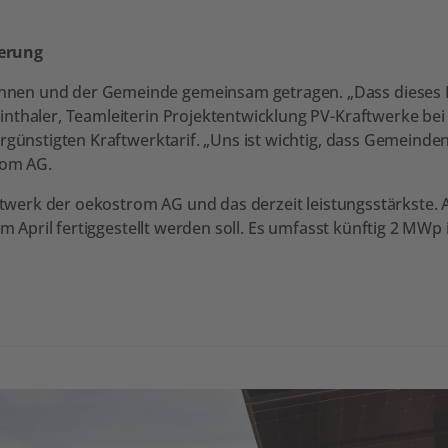
kerung
en und der Gemeinde gemeinsam getragen. „Dass dieses Pro
inthaler, Teamleiterin Projektentwicklung PV-Kraftwerke be
ergünstigten Kraftwerktarif. „Uns ist wichtig, dass Gemeind
rom AG.
aftwerk der oekostrom AG und das derzeit leistungsstärkste. 
im April fertiggestellt werden soll. Es umfasst künftig 2 MWp