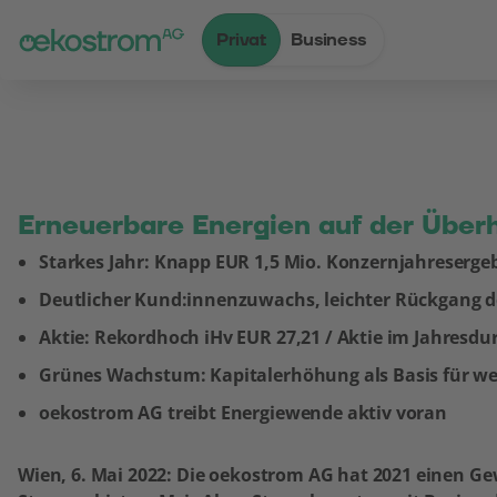
Privat
Business
Zum Inhalt
Zum Menü
Zum Login
Zur Suche
Zum Kontakt
Standard-Cursor verwenden
Erneuerbare Energien auf der Über
Starkes Jahr: Knapp EUR 1,5 Mio. Konzernjahreserge
Deutlicher Kund:innenzuwachs, leichter Rückgang d
Aktie: Rekordhoch iHv EUR 27,21 / Aktie im Jahresdur
Grünes Wachstum: Kapitalerhöhung als Basis für wei
oekostrom AG treibt Energiewende aktiv voran
Wien, 6. Mai 2022: Die oekostrom AG hat 2021 einen Ge