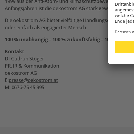
1999 aus der Anti-Atom- und Klimaschutzbewegung heraus 
Anfangsjahren ist die oekostrom AG stark gewachsen. Die 
Die oekostrom AG bietet vielfältige Handlungsoptionen für 
oder einfach als engagierter Mensch.
100 % unabhängig – 100 % zukunftsfähig – 100 % aus Ös
Kontakt
DI Gudrun Stöger
PR, IR & Kommunikation
oekostrom AG
E:
presse@oekostrom.at
M: 0676-75 45 995