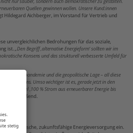
 nicht nur sauber, sondern auch demokratischer zu gestalten.
 erneuerbaren Quellen gewinnen wollen. Unsere Kund:innen
agt Hildegard Aichberger, im Vorstand für Vertrieb und
se unvergleichlichen Bedrohungen für das soziale,
ng ist.
„Den Begriff ‚alternative Energieform‘ sollten wir im
emokratische Konsens und das strukturell verbesserte Umfeld für
, die Coronapandemie und die geopolitische Lage – all diese
nicht auf uns. Umso wichtiger ist es, gerade jetzt in den
 gesetzte Ziel ‚100 % Strom aus erneuerbarer Energie bis
rger abschließend.
eine ökologische, zukunftsfähige Energieversorgung ein.