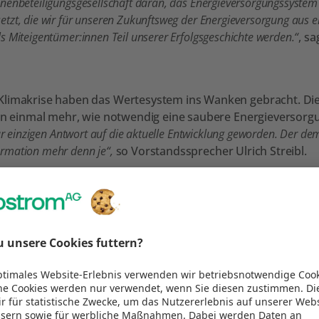
nnenbeteiligungsgesellschaft daran, das Energieversorgungssystem
etzt, die wir für unseren Zukunftsweg der Energieversorgung aus
s Miteigentümer:innen Teil unserer Erfolgsgeschichte werden.“
, s
Klimakrise haben das Wertesystem ins Wanken gebracht. Die
hen einmal mehr, wie notwendig eine saubere Energieversorgu
zur einzigen Antwort auf die aktuelle Entwicklung geworden. Der d
ormation mehr denn je“,
so Vorstandssprecher Ulrich Streibl.
llosen Schwankungen der Energiepreise auf den Großhandelsmärkten
haftssystem eine Transformation benötigen. Die Klimakrise wartet 
rodukten zu investieren. Nur so können wir das von der Regierung
 Generationen sichern“
, so Ulrich Streibl und Hildegard Aichbe
der oekostrom AG
t
m aus erneuerbaren Energiequellen und setzt sich aktiv für 