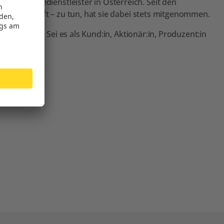
e Energiedienstleister in Österreich. Seit den
nergiezukunft – zu tun, hat sie dabei stets mitgenommen.
en wollen: Sei es als Kund:in, Aktionär:in, Produzent:in