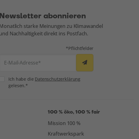
Newsletter abonnieren
Monatlich starke Meinungen zu Klimawandel
und Nachhaltigkeit direkt ins Postfach.
Mit * markierte Felder sind
*
Pflichtfelder
ei oekostrom
E-Mail-Adresse
*
Consent
Ich habe die
Datenschutzerklärung
gelesen.*
100 % öko, 100 % fair
Mission 100 %
Kraftwerkspark