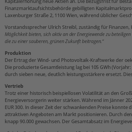
Kapitalerhöhung neue Aktien an. Die Bezugsfrist für Best
Finanzmarktaufsichtsbehörde gebilligten Kapitalmarktpro
Laxenburger Straße 2, 1100 Wien, während üblicher Geschäfts
Vorstandssprecher Ulrich Streibl, zuständig für Finanzen,
Möglichkeit bieten, sich aktiv an der Energiewende zu beteili
die zu einer sauberen, grünen Zukunft beitragen.“
Produktion
Der Ertrag der Wind- und Photovoltaik-Kraftwerke der oek
Die produzierte Gesamtleistung lag bei 105 GWh (Vorjahr
durch sieben neue, deutlich leistungsstärkere ersetzt. D
Vertrieb
Trotz einer historisch beispiellosen Volatilität an den G
Energieversorgerin weiter stärken. Während im Jänner 202
EUR 300. In dieser Zeit der schwankenden Preise konnte d
attraktiven Angeboten am Markt positionieren. Durch de
knapp 90.000 gewachsen. Der Gesamtabsatz im Energieve