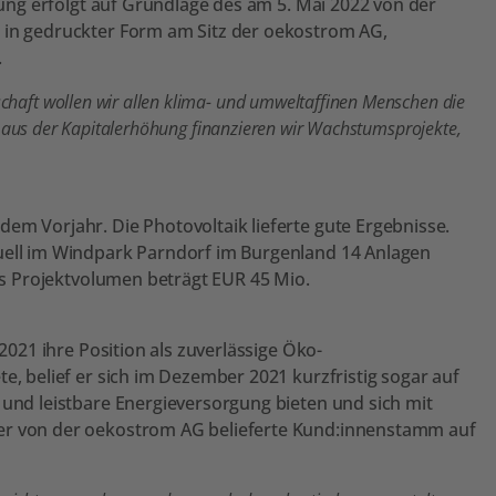
ung erfolgt auf Grundlage des am 5. Mai 2022 von der
 in gedruckter Form am Sitz der oekostrom AG,
.
schaft wollen wir allen klima- und umweltaffinen Menschen die
d aus der Kapitalerhöhung finanzieren wir Wachstumsprojekte,
m Vorjahr. Die Photovoltaik lieferte gute Ergebnisse.
uell im Windpark Parndorf im Burgenland 14 Anlagen
as Projektvolumen beträgt EUR 45 Mio.
021 ihre Position als zuverlässige Öko-
, belief er sich im Dezember 2021 kurzfristig sogar auf
und leistbare Energieversorgung bieten und sich mit
der von der oekostrom AG belieferte Kund:innenstamm auf