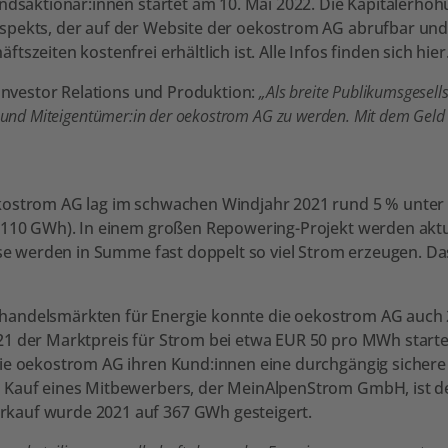
andsaktionär:innen startet am 10. Mai 2022. Die Kapitalerhöh
spekts, der auf der Website der oekostrom AG abrufbar und
zeiten kostenfrei erhältlich ist. Alle Infos finden sich hier
 Investor Relations und Produktion:
„Als breite Publikumsgesell
gen und Miteigentümer:in der oekostrom AG zu werden. Mit dem Gel
ostrom AG lag im schwachen Windjahr 2021 rund 5 % unter de
: 110 GWh). In einem großen Repowering-Projekt werden akt
iese werden in Summe fast doppelt so viel Strom erzeugen. D
roßhandelsmärkten für Energie konnte die oekostrom AG auch 2
1 der Marktpreis für Strom bei etwa EUR 50 pro MWh startete
ie oekostrom AG ihren Kund:innen eine durchgängig sichere 
n Kauf eines Mitbewerbers, der MeinAlpenStrom GmbH, ist 
rkauf wurde 2021 auf 367 GWh gesteigert.