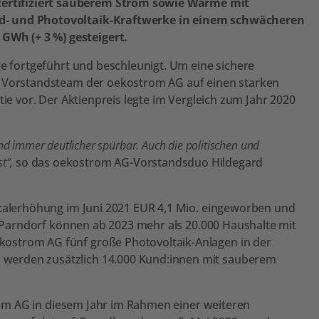
zertifiziert sauberem Strom sowie Wärme mit
nd- und Photovoltaik-Kraftwerke in einem schwächeren
Wh (+ 3 %) gesteigert.
e fortgeführt und beschleunigt. Um eine sichere
s Vorstandsteam der oekostrom AG auf einen starken
e vor. Der Aktienpreis legte im Vergleich zum Jahr 2020
nd immer deutlicher spürbar. Auch die politischen und
t“,
so das oekostrom AG-Vorstandsduo Hildegard
italerhöhung im Juni 2021 EUR 4,1 Mio. eingeworben und
n Parndorf können ab 2023 mehr als 20.000 Haushalte mit
ostrom AG fünf große Photovoltaik-Anlagen in der
 werden zusätzlich 14.000 Kund:innen mit sauberem
rom AG in diesem Jahr im Rahmen einer weiteren