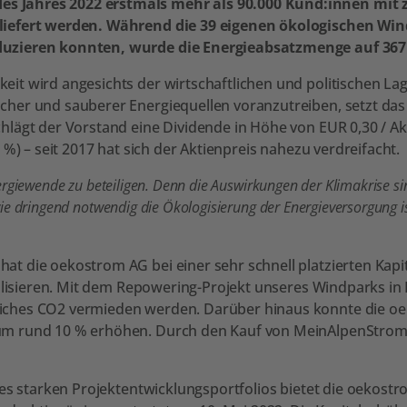
s Jahres 2022 erstmals mehr als 90.000 Kund:innen mit 
eliefert werden. Während die 39 eigenen ökologischen Wi
uzieren konnten, wurde die Energieabsatzmenge auf 367 G
t wird angesichts der wirtschaftlichen und politischen Lag
cher und sauberer Energiequellen voranzutreiben, setzt da
ägt der Vorstand eine Dividende in Höhe von EUR 0,30 / Akti
%) – seit 2017 hat sich der Aktienpreis nahezu verdreifacht.
ergiewende zu beteiligen. Denn die Auswirkungen der Klimakrise si
ie dringend notwendig die Ökologisierung der Energieversorgung is
t die oekostrom AG bei einer sehr schnell platzierten Kap
ealisieren. Mit dem Repowering-Projekt unseres Windparks i
ches CO2 vermieden werden. Darüber hinaus konnte die oek
um rund 10 % erhöhen. Durch den Kauf von MeinAlpenStrom
nes starken Projektentwicklungsportfolios bietet die oekost