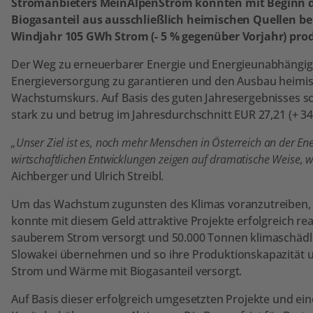
Stromanbieters MeinAlpenStrom konnten mit Beginn de
Biogasanteil aus ausschließlich heimischen Quellen b
Windjahr 105 GWh Strom (- 5 % gegenüber Vorjahr) prod
Der Weg zu erneuerbarer Energie und Energieunabhängigkei
Energieversorgung zu garantieren und den Ausbau heimis
Wachstumskurs. Auf Basis des guten Jahresergebnisses schl
stark zu und betrug im Jahresdurchschnitt EUR 27,21 (+ 34 
„Unser Ziel ist es, noch mehr Menschen in Österreich an der En
wirtschaftlichen Entwicklungen zeigen auf dramatische Weise, w
Aichberger und Ulrich Streibl.
Um das Wachstum zugunsten des Klimas voranzutreiben, ha
konnte mit diesem Geld attraktive Projekte erfolgreich r
sauberem Strom versorgt und 50.000 Tonnen klimaschädli
Slowakei übernehmen und so ihre Produktionskapazität 
Strom und Wärme mit Biogasanteil versorgt.
Auf Basis dieser erfolgreich umgesetzten Projekte und ei