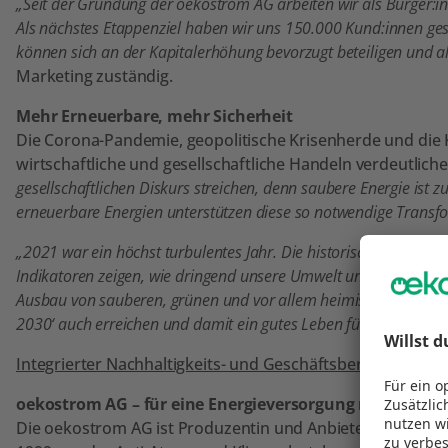
„Seit der Gründung der oekostrom AG arbeiten wir als Bürger:i
Als nächstes Etappenziel haben wir uns 150.000 Kund:innen ges
können sich an der Kapitalerhöhung bevorzugt beteiligen und al
Marketing zuständig.
Mehr Erneuerbare, mehr Sicherheit
Die Corona-Pandemie, geopolitische Krisenherde und die 
wirtschaftliche und gesellschaftliche Handeln verdeutlic
gesellschaftlichen Diskurs streichen, denn saubere Energie ist 
erneuerbare Energien unterstützen diese so notwendige Transf
„2021 war ein höchst turbulentes Jahr. Die historisch beispie
Indikatoren zeigen, wie dringend unsere Umwelt und unser Wirtsc
Ausbau von sauberen, grünen und vor allem heimischen Energiep
2030‘ auch erreichen und damit ein gutes Leben für zukünftige
Integrierter Nachhaltigkeits- und Geschäftsbericht 2021 
oekostrom AG – für eine Energieversorgung mit Zukunf
Die oekostrom AG ist Produzentin und Anbieterin von Stro