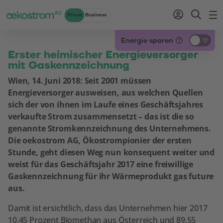
Privat
Business
Zum Inhalt
Zum Menü
Zum Login
Zur Suche
Zum Kontakt
Standard-Cursor verwenden
Energie sparen
Erster heimischer Energieversorger
mit Gaskennzeichnung
Wien, 14. Juni 2018: Seit 2001 müssen
Energieversorger ausweisen, aus welchen Quellen
sich der von ihnen im Laufe eines Geschäftsjahres
verkaufte Strom zusammensetzt – das ist die so
genannte Stromkennzeichnung des Unternehmens.
Die oekostrom AG, Ökostrompionier der ersten
Stunde, geht diesen Weg nun konsequent weiter und
weist für das Geschäftsjahr 2017 eine freiwillige
Gaskennzeichnung für ihr Wärmeprodukt gas future
aus.
Damit ist ersichtlich, dass das Unternehmen hier 2017
10,45 Prozent Biomethan aus Österreich und 89,55