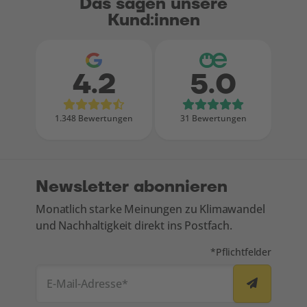
Das sagen unsere
Kund:innen
4.2
5.0
Bewertungen bei Google
Bewertungen
1.348 Bewertungen
31 Bewertungen
Newsletter abonnieren
Monatlich starke Meinungen zu Klimawandel
und Nachhaltigkeit direkt ins Postfach.
Mit * markierte Felde
*
Pflichtfelder
E-Mail-Adresse
*