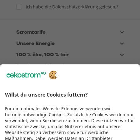
Consent
Ich habe die
Datenschutzerklärung
gelesen.*
Stromtarife
Unsere Energie
100 % öko, 100 % fair
Service und Kontakt
Über Uns
Rechtliches
Wir sind
TÜV zertifiziert