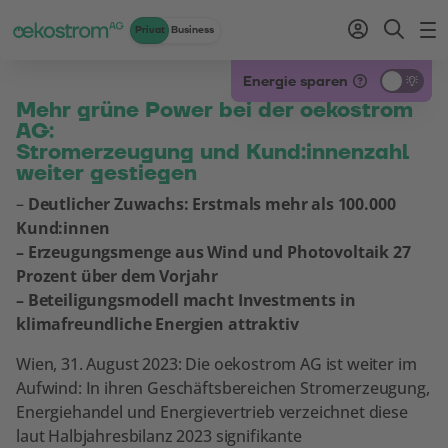
Privat
Business
Zum Inhalt
Zum Menü
Zum Login
Zur Suche
Zum Kontakt
Standard-Cursor verwenden
Energie sparen
Mehr grüne Power bei der oekostrom
AG:
Stromerzeugung und Kund:innenzahl
weiter gestiegen
–
Deutlicher Zuwachs: Erstmals mehr als 100.000
Kund:innen
– Erzeugungsmenge aus Wind und Photovoltaik 27
Prozent über dem Vorjahr
– Beteiligungsmodell macht Investments in
klimafreundliche Energien attraktiv
Wien, 31. August 2023: Die oekostrom AG ist weiter im
Aufwind: In ihren Geschäftsbereichen Stromerzeugung,
Energiehandel und Energievertrieb verzeichnet diese
laut Halbjahresbilanz 2023 signifikante