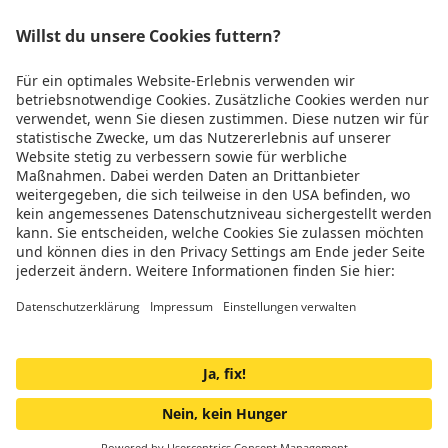
Rechtliches
Wir sind
TÜV zertifiziert
Genug gescrollt!
Jetzt Teil der Energiewende werden
Impressum
© 2025 oekostrom GmbH
Laxenburger Straße 2, 1100 Wien