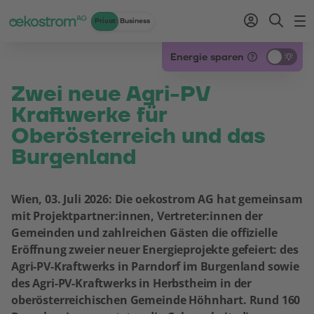
Privat
Business
Zum Inhalt
Zum Menü
Zum Login
Zur Suche
Zum Kontakt
Standard-Cursor verwenden
Energie sparen
Zwei neue Agri-PV
Kraftwerke für
Oberösterreich und das
Burgenland
Wien, 03. Juli 2026: Die oekostrom AG hat gemeinsam
mit Projektpartner:innen, Vertreter:innen der
Gemeinden und zahlreichen Gästen die offizielle
Eröffnung zweier neuer Energieprojekte gefeiert: des
Agri-PV-Kraftwerks in Parndorf im Burgenland sowie
des Agri-PV-Kraftwerks in Herbstheim in der
oberösterreichischen Gemeinde Höhnhart. Rund 160