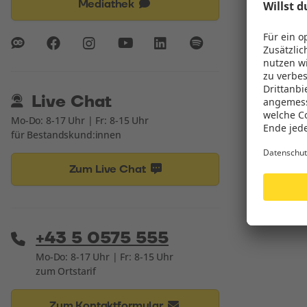
Mediathek
Live Chat
Mo-Do: 8-17 Uhr | Fr: 8-15 Uhr
für Bestandskund:innen
Zum Live Chat
+43 5 0575 555
Mo-Do: 8-17 Uhr | Fr: 8-15 Uhr
zum Ortstarif
Zum Kontaktformular