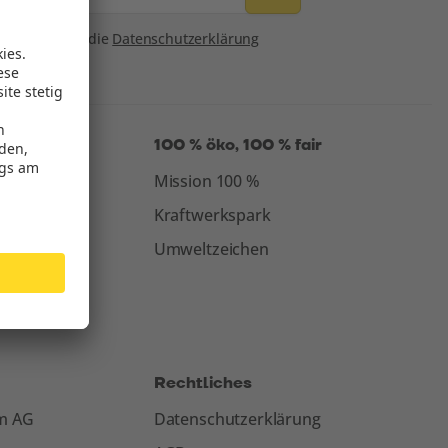
Consent
Ich habe die
Datenschutzerklärung
gelesen.*
100 % öko, 100 % fair
Mission 100 %
Kraftwerkspark
Umweltzeichen
Rechtliches
om AG
Datenschutzerklärung