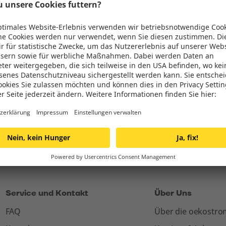
Stromtarife
Unsere Energie
Privatkund:innen
Windenergie
Österreich Stromtarif
Sonnenenergie
Business < 100.000 kWh
Wasserkraft
E-Mobilität
Einspeisetarife
Service und Kontakt
Über Uns
FAQ
Über die oekostr