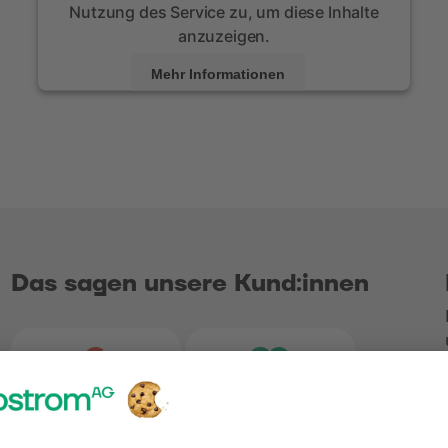
Nutzung des Service zu, um diese Inhalte
anzuzeigen.
Mehr Informationen
Akzeptieren
powered by
Usercentrics Consent Management
Platform
Das sagen unsere Kund:innen
4.2
5.0
Bewertungen bei Google
Bewertungen b
1.348 Bewertungen
31 Bewertungen