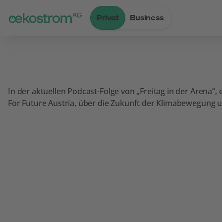
Privat
Business
Zum Inhalt
Zum Menü
Zum Login
Zur Suche
Zum Kontakt
Standard-Cursor verwenden
In der aktuellen Podcast-Folge von „Freitag in der Arena“
For Future Austria, über die Zukunft der Klimabewegung 