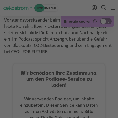
Privat
Business
Wolfgang Anzengruber war zwölf Jahre
Zum Inhalt
Zum Menü
Zum Login
Zur Suche
Zum Kontakt
Standard-Cursor verwenden
Vorstandsvorsitzender beim Verbund und hat das
Energie sparen
letzte Kohlekraftwerk Österreichs geschlossen. Jetzt
setzt er sich aktiv für Klimaschutz und Nachhaltigkeit
ein. Im Podcast spricht Anzengruber über die Gefahr
von Blackouts, CO2-Besteuerung und sein Engagement
bei CEOs FOR FUTURE.
Wir benötigen Ihre Zustimmung,
um den Podigee-Service zu
laden!
Wir verwenden Podigee, um Inhalte
einzubetten. Dieser Service kann Daten
zu Ihren Aktivitäten sammeln. Bitte
lesen Sie die Details durch und