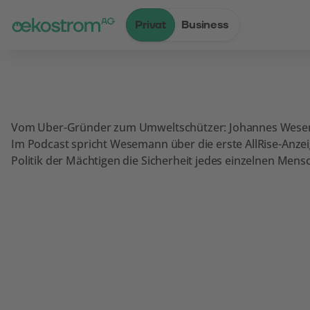
Privat
Business
Zum Inhalt
Zum Menü
Zum Login
Zur Suche
Zum Kontakt
Standard-Cursor verwenden
Vom Uber-Gründer zum Umweltschützer: Johannes Wesemann
Im Podcast spricht Wesemann über die erste AllRise-Anze
Politik der Mächtigen die Sicherheit jedes einzelnen Men