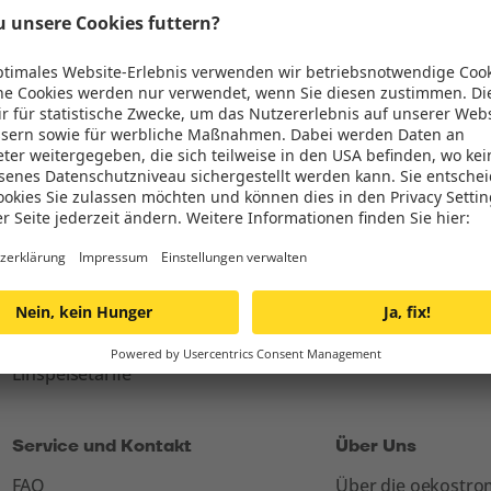
1.348 Bewertungen
31 Bewertungen
Stromtarife
Unsere Energie
Privatkund:innen
Windenergie
Österreich Stromtarif
Sonnenenergie
Business < 100.000 kWh
Wasserkraft
E-Mobilität
Einspeisetarife
Service und Kontakt
Über Uns
FAQ
Über die oekostr