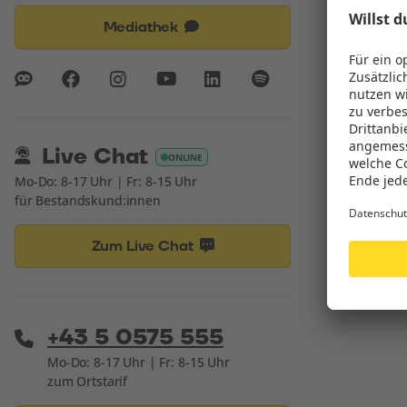
Mediathek
Live Chat
ONLINE
Mo-Do: 8-17 Uhr | Fr: 8-15 Uhr
für Bestandskund:innen
Zum Live Chat
+43 5 0575 555
Mo-Do: 8-17 Uhr | Fr: 8-15 Uhr
zum Ortstarif