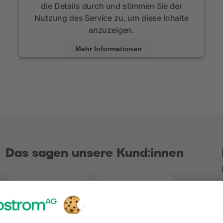
die Details durch und stimmen Sie der
Nutzung des Service zu, um diese Inhalte
anzuzeigen.
Mehr Informationen
Akzeptieren
powered by
Usercentrics Consent Management
Platform
Das sagen unsere Kund:innen
4.2
5.0
Bewertungen bei Google
Bewertungen b