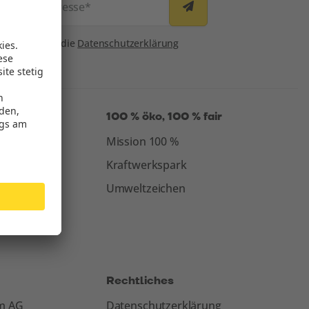
E-Mail-Adresse
*
Consent
Ich habe die
Datenschutzerklärung
gelesen.*
100 % öko, 100 % fair
Mission 100 %
Kraftwerkspark
Umweltzeichen
Rechtliches
om AG
Datenschutzerklärung