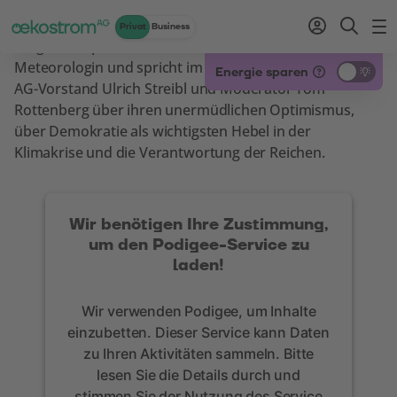
Privat
Business
Helga Kromp-Kolb ist Klimawissenschaftlerin und
Zum Inhalt
Zum Menü
Zum Login
Zur Suche
Zum Kontakt
Standard-Cursor verwenden
Meteorologin und spricht im Podcast mit oekostrom
Energie sparen
AG-Vorstand Ulrich Streibl und Moderator Tom
Rottenberg über ihren unermüdlichen Optimismus,
über Demokratie als wichtigsten Hebel in der
Klimakrise und die Verantwortung der Reichen.
Wir benötigen Ihre Zustimmung,
um den Podigee-Service zu
laden!
Wir verwenden Podigee, um Inhalte
einzubetten. Dieser Service kann Daten
zu Ihren Aktivitäten sammeln. Bitte
lesen Sie die Details durch und
stimmen Sie der Nutzung des Service