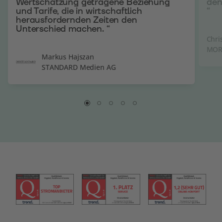
Wertschätzung getragene Beziehung
den
und Tarife, die in wirtschaftlich
“
herausfordernden Zeiten den
Unterschied machen. “
Chri
MOR
Markus Hajszan
STANDARD Medien AG