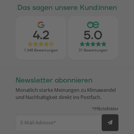
Das sagen unsere Kund:innen
4.2
5.0
Bewertungen bei Google
Bewertungen 
1.348 Bewertungen
31 Bewertungen
Newsletter abonnieren
Monatlich starke Meinungen zu Klimawandel
und Nachhaltigkeit direkt ins Postfach.
Mit * markierte Felde
*
Pflichtfelder
E-Mail-Adresse
*