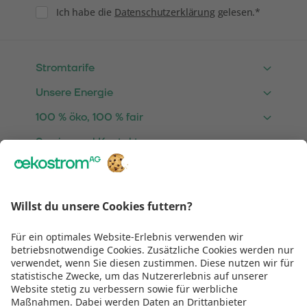
Consent
Ich habe die
Datenschutzerklärung
gelesen.*
Stromtarife
Unsere Energie
100 % öko, 100 % fair
Service und Kontakt
Über Uns
Rechtliches
Wir sind
TÜV zertifiziert