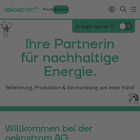
Privat
Business
Zum Inhalt
Zum Menü
Zum Login
Zur Suche
Zum Kontakt
Standard-Cursor verwenden
Energie sparen
Ihre Partnerin
für nachhaltige
Energie.
Belieferung, Produktion & Vermarktung aus einer Hand
Willkommen bei der
oekostrom AG