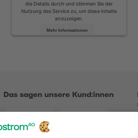
die Details durch und stimmen Sie der
Nutzung des Service zu, um diese Inhalte
anzuzeigen.
Mehr Informationen
Akzeptieren
powered by
Usercentrics Consent Management
Platform
Das sagen unsere Kund:innen
4.2
5.0
Bewertungen bei Google
Bewertungen b