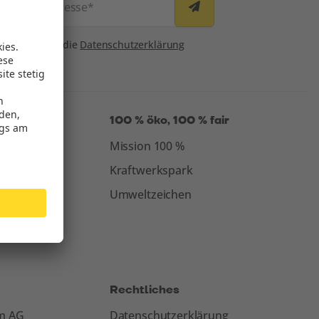
E-Mail-Adresse
*
Consent
Ich habe die
Datenschutzerklärung
gelesen.*
100 % öko, 100 % fair
Mission 100 %
Kraftwerkspark
Umweltzeichen
Rechtliches
om AG
Datenschutzerklärung