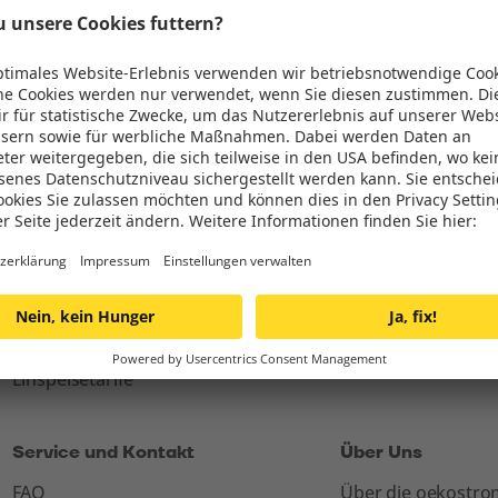
1.348 Bewertungen
31 Bewertungen
Stromtarife
Unsere Energie
Privatkund:innen
Windenergie
Österreich Stromtarif
Sonnenenergie
Business < 100.000 kWh
Wasserkraft
E-Mobilität
Einspeisetarife
Service und Kontakt
Über Uns
FAQ
Über die oekostr