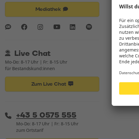
Mediathek
Live Chat
Mo-Do: 8-17 Uhr | Fr: 8-15 Uhr
für Bestandskund:innen
Zum Live Chat
+43 5 0575 555
Mo-Do: 8-17 Uhr | Fr: 8-15 Uhr
zum Ortstarif