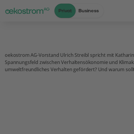
Privat
Business
Zum Inhalt
Zum Menü
Zum Login
Zur Suche
Zum Kontakt
Standard-Cursor verwenden
oekostrom AG-Vorstand Ulrich Streibl spricht mit Kathari
Spannungsfeld zwischen Verhaltensökonomie und Klimakris
umweltfreundliches Verhalten gefördert? Und warum soll