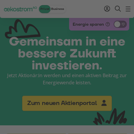
Privat
Business
Zum Inhalt
Zum Menü
Zum Login
Zur Suche
Zum Kontakt
Standard-Cursor verwenden
Energie sparen
Gemeinsam in eine
bessere Zukunft
investieren.
Jetzt Aktionär:in werden und einen aktiven Beitrag zur
Energiewende leisten.
(Link öffnet
Zum neuen Aktienportal