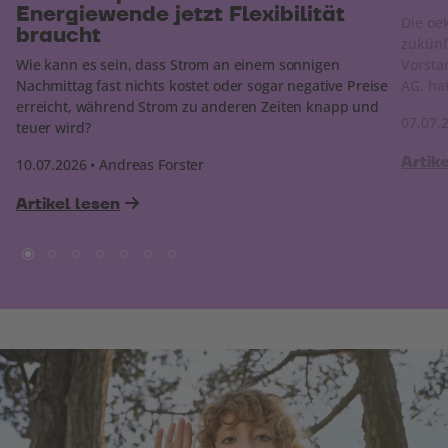
Energiewende jetzt Flexibilität
Die oek
braucht
zukünf
Wie kann es sein, dass Strom an einem sonnigen
Vorsta
Nachmittag fast nichts kostet oder sogar negative Preise
AG, hat
erreicht, während Strom zu anderen Zeiten knapp und
07.07.
teuer wird?
Artik
10.07.2026 • Andreas Forster
Artikel lesen