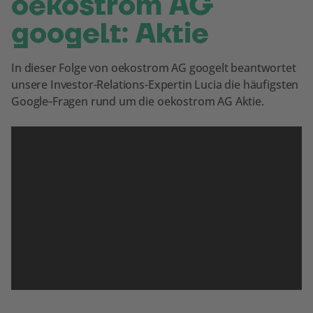
oekostrom AG
googelt: Aktie
In dieser Folge von oekostrom AG googelt beantwortet
unsere Investor-Relations-Expertin Lucia die häufigsten
Google‑Fragen rund um die oekostrom AG Aktie.
Wir benötigen Ihre Zustimmung,
um den YouTube Video-Service
zu laden!
Wir verwenden einen Service eines
Drittanbieters, um Videoinhalte
einzubetten. Dieser Service kann Daten
zu Ihren Aktivitäten sammeln. Bitte
lesen Sie die Details durch und
stimmen Sie der Nutzung des Service
Auf YouTube ansehen
zu, um dieses Video anzusehen.