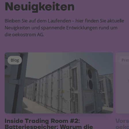
Neuigkeiten
Bleiben Sie auf dem Laufenden – hier finden Sie aktuelle
Neuigkeiten und spannende Entwicklungen rund um
die oekostrom AG.
Slider überspringen
Blog
Pre
Inside Trading Room #2:
Vor
Batteriespeicher: Warum die
oek