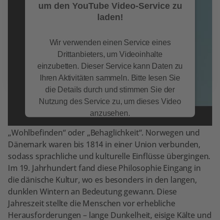
um den YouTube Video-Service zu
laden!
Wir verwenden einen Service eines
Drittanbieters, um Videoinhalte
einzubetten. Dieser Service kann Daten zu
Ihren Aktivitäten sammeln. Bitte lesen Sie
die Details durch und stimmen Sie der
Nutzung des Service zu, um dieses Video
Der Begriff Hygge hat seinen Ursprung im Alt-
anzusehen.
Norwegischen und bedeutete ursprünglich
„Wohlbefinden“ oder „Behaglichkeit“. Norwegen und
Mehr Informationen
Dänemark waren bis 1814 in einer Union verbunden,
sodass sprachliche und kulturelle Einflüsse übergingen.
Akzeptieren
Im 19. Jahrhundert fand diese Philosophie Eingang in
powered by
Usercentrics Consent
die dänische Kultur, wo es besonders in den langen,
Management Platform
dunklen Wintern an Bedeutung gewann. Diese
Jahreszeit stellte die Menschen vor erhebliche
Herausforderungen – lange Dunkelheit, eisige Kälte und