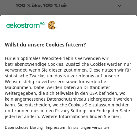
100 % öko, 100 % fair
Service und Kontakt
Über Uns
Rechtliches
Wir sind
TÜV zertifiziert
Genug gescrollt!
Jetzt Teil der Energiewende werden