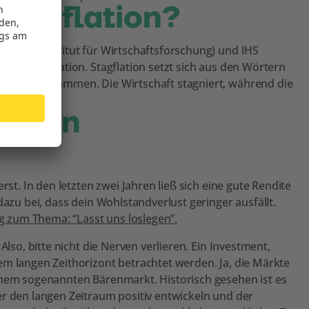
Stagflation?
hisches Institut für Wirtschaftsforschung) und IHS
eine Stagflation. Stagflation setzt sich aus den Wörtern
ertung) zusammen. Die Wirtschaft stagniert, während die
schung.
einen
rst. In den letzten zwei Jahren ließ sich eine gute Rendite
dazu bei, dass dein Wohlstandverlust geringer ausfällt.
g zum Thema: “Lasst uns loslegen”.
Also, bitte nicht die Nerven verlieren. Ein Investment,
em langen Zeithorizont betrachtet werden. Ja, die Märkte
inem sogenannten Bärenmarkt. Historisch gesehen ist es
er den langen Zeitraum positiv entwickeln und der