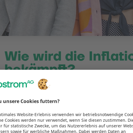
Wie wird die Inflati
bekämpft?
Die EZB (Europäische Zentralbank) reagiert vor allem mi
einzubremsen. Denn höhere Zinsen sorgen für teurere Kr
führt üblicherweise zu einer Beruhigung der Inflationsrate
Die Zinserhöhungen, so notwendig sie sind, führen auch 
Druck, denn ihre Entscheidungen sind sehr weitreichend. H
Rezession auslösen oder die Zahlungsfähigkeit bestimmter
spät an, könnte sie ihr wichtigstes Ziel verfehlen: Die Preiss