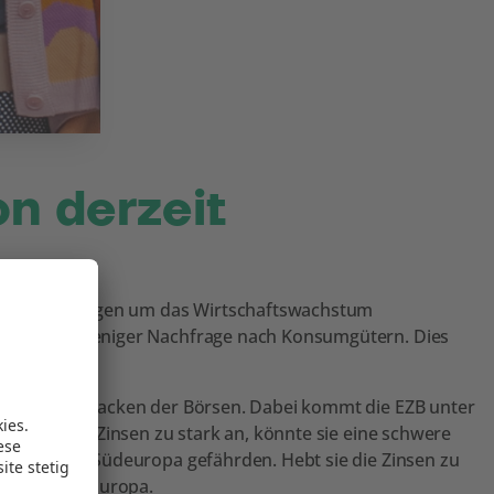
on derzeit
t Zinserhöhungen um das Wirtschaftswachstum
edite und weniger Nachfrage nach Konsumgütern. Dies
.
zu einem Absacken der Börsen. Dabei kommt die EZB unter
ebt sie die Zinsen zu stark an, könnte sie eine schwere
 Länder in Südeuropa gefährden. Hebt sie die Zinsen zu
tabilität in Europa.