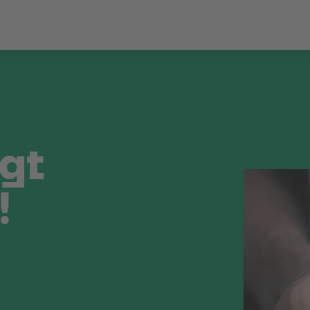
lgt
!