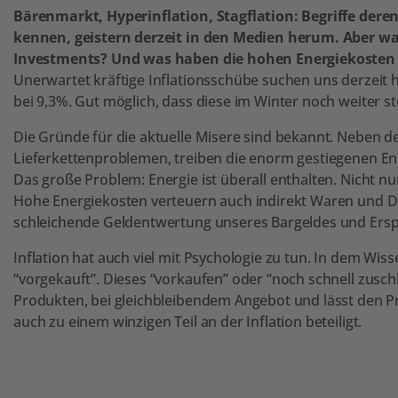
Bärenmarkt, Hyperinflation, Stagflation: Begriffe deren
kennen, geistern derzeit in den Medien herum. Aber was
Investments? Und was haben die hohen Energiekosten
Unerwartet kräftige Inflationsschübe suchen uns derzeit he
bei 9,3%. Gut möglich, dass diese im Winter noch weiter ste
Die Gründe für die aktuelle Misere sind bekannt. Neben
Lieferkettenproblemen, treiben die enorm gestiegenen Ene
Das große Problem: Energie ist überall enthalten. Nicht n
Hohe Energiekosten verteuern auch indirekt Waren und Di
schleichende Geldentwertung unseres Bargeldes und Ersp
Inflation hat auch viel mit Psychologie zu tun. In dem Wiss
“vorgekauft”. Dieses “vorkaufen” oder “noch schnell zus
Produkten, bei gleichbleibendem Angebot und lässt den Pr
auch zu einem winzigen Teil an der Inflation beteiligt.