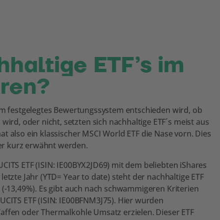
haltige ETF’s im
ären?
nem festgelegtes Bewertungssystem entschieden wird, ob
d, oder nicht, setzten sich nachhaltige ETF´s meist aus
t also ein klassischer MSCI World ETF die Nase vorn. Dies
er kurz erwähnt werden.
UCITS ETF (ISIN: IE00BYX2JD69) mit dem beliebten iShares
etzte Jahr (YTD= Year to date) steht der nachhaltige ETF
F (-13,49%). Es gibt auch nach schwammigeren Kriterien
 UCITS ETF (ISIN: IE00BFNM3J75). Hier wurden
Waffen oder Thermalkohle Umsatz erzielen. Dieser ETF