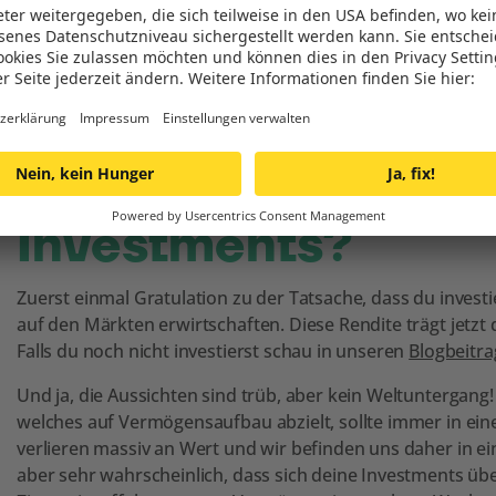
Und was bedeutet 
Es kommt aber leider noch schlimmer. Das Wifo (Österreic
(Institut für höhere Studien) erwarten im kommenden Jahr 
Stagnation (fehlendes Wachstum) und Inflation (Geldentw
Preise sich weiterhin erhöhen. Eine denkbar schlechte Mi
Was also tun mit m
Investments?
Zuerst einmal Gratulation zu der Tatsache, dass du investie
auf den Märkten erwirtschaften. Diese Rendite trägt jetzt 
Falls du noch nicht investierst schau in unseren
Blogbeitra
Und ja, die Aussichten sind trüb, aber kein Weltuntergang! 
welches auf Vermögensaufbau abzielt, sollte immer in ein
verlieren massiv an Wert und wir befinden uns daher in e
aber sehr wahrscheinlich, dass sich deine Investments üb