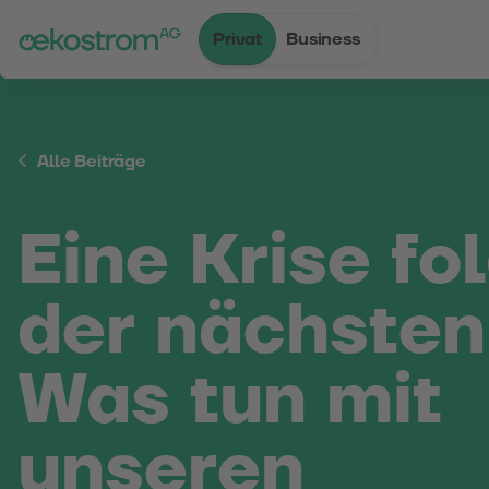
Privat
Business
Zum Inhalt
Zum Menü
Zum Login
Zur Suche
Zum Kontakt
Standard-Cursor verwenden
Alle Beiträge
Eine Krise fo
der nächsten
Was tun mit
unseren