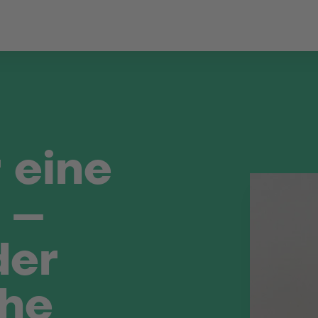
 eine
 –
der
che