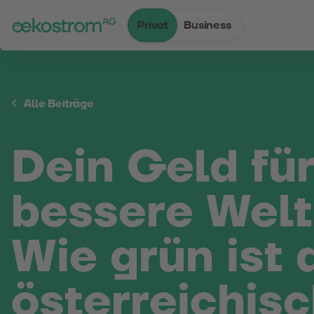
Privat
Business
Zum Inhalt
Zum Menü
Zum Login
Zur Suche
Zum Kontakt
Standard-Cursor verwenden
Alle Beiträge
Dein Geld für
bessere Welt
Wie grün ist 
österreichis