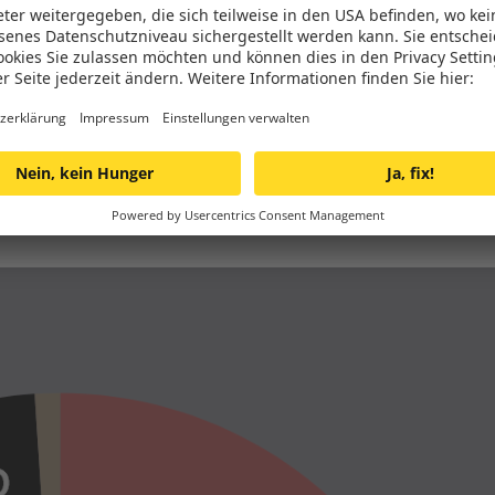
Kleinanleger*innen
Immer mehr Menschen ist es wichtig, dass der eigene Str
Eigenheim kann auf den Strommix geachtet werden, sond
Laut einer neuen CLEANVEST-Analyse haben die 10 nachhal
doppelten so hohen Anteil an erneuerbaren Energien als d