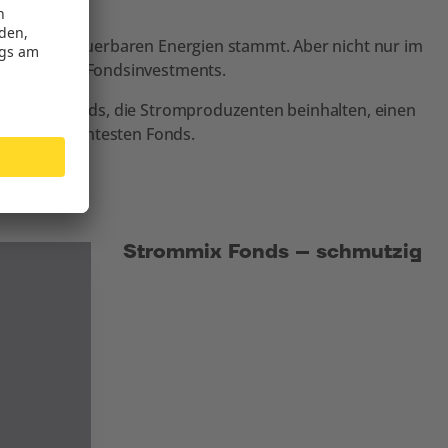
om aus erneuerbaren Energien stammt. Aber nicht nur im
ern auch in Fondsinvestments.
tigsten Fonds, die Stromproduzenten beinhalten, einen
ie 10 schlechtesten Fonds.
Strommix Fonds – schmutzig