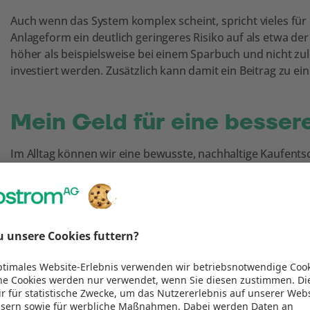
Auch wenn das System komplex scheint, spricht vieles für
Anlageform ein deutlich geringeres Risiko auf als etwa der
höher als beispielsweise bei einem Sparbuch und nicht zul
investiert werden. Zusätzlich kann damit ein Beitrag zu ei
Mein Geld für eine besser
Im Alltag können wir eine bewusste, nachhaltige Kaufent
tun.
195,4 Milliarden Euro
, also
17%
des verwalteten Vermög
Fonds investiert. Umso wichtiger ist es dieses Kapital, in
Welt zu bewegen. Hier kann jede*r mit der Entscheidung z
Beitrag leisten. Um das Fondsprodukt zu finden, das mit d
Vergleichsplattform
cleanvest.org
unterstützen.
Ein Beispiel aus der Praxi