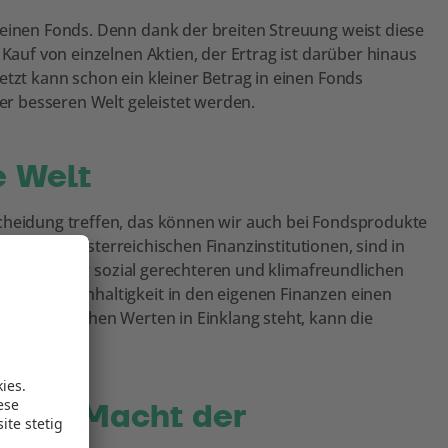
 einen Fonds. Denn dank der breiten Streuung weist diese
 Kauf von einzelnen Aktien, der Ertrag ist darüber hinaus
etzt kann schon ein kleiner Betrag in einen Fonds
ner besseren Welt geleistet werden.
e Welt
scheidung treffen, das können wir auch bei Fondsprodukte
ens von österreichischen Finanzinstitutionen, sind in
 Richtung einer sozial gerechteren und klimafreundlichen
u mehr Nachhaltigkeit in den eigenen Finanzen einen
en persönlichen Werten in Einklang steht, kann die
s: Die Macht der