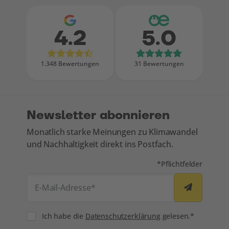
4.2
5.0
Bewertungen bei Google
Bewertungen
1.348 Bewertungen
31 Bewertungen
Newsletter abonnieren
Monatlich starke Meinungen zu Klimawandel
und Nachhaltigkeit direkt ins Postfach.
Mit * markierte Felde
*
Pflichtfelder
E-Mail-Adresse
*
Consent
Ich habe die
Datenschutzerklärung
gelesen.*