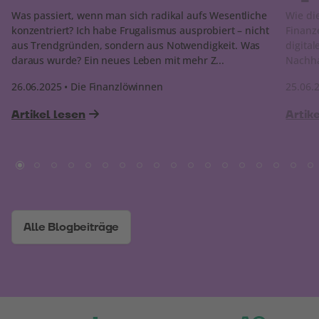
Was passiert, wenn man sich radikal aufs Wesentliche
Wie di
konzentriert? Ich habe Frugalismus ausprobiert – nicht
Finanz
aus Trendgründen, sondern aus Notwendigkeit. Was
digita
daraus wurde? Ein neues Leben mit mehr Z...
Nachha
26.06.2025 • Die Finanzlöwinnen
25.06.
Artikel lesen
Artik
Alle Blogbeiträge