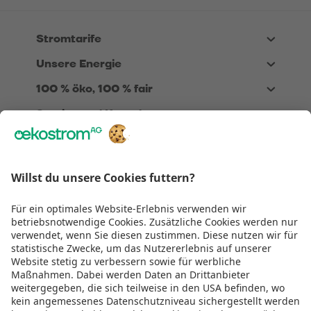
Stromtarife
Unsere Energie
100 % öko, 100 % fair
Service und Kontakt
Über Uns
Rechtliches
Wir sind
TÜV zertifiziert