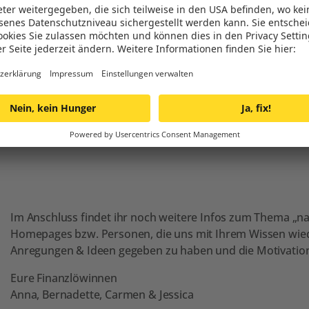
Geld nachhaltig oder nicht
 anzulegen, dann entscheid
tig dafür unser Geld in etw
es anzulegen.
Im Anschluss findet ihr noch weitere Infos zum Thema „na
Homepages bzw. Personen, die uns mit Ihrem Wissen wied
Anregungen & Ideen gegeben zu haben und die Motivation
Eure Finanzlöwinnen
Anna, Bernadette, Carmen & Jessica