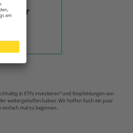
en wir
as
chhaltig in ETFs investieren“ und Empfehlungen von
er weitergeholfen haben. Wir hoffen Euch ein paar
 einfach mal zu beginnen.