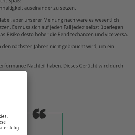
cht Spaß!
haltigkeit auseinander zu setzen.
 dabei, aber unserer Meinung nach wäre es wesentlich
zen. Es muss sich auf jeden Fall jede:r selbst überlegen
 das Risiko desto höher die Renditechancen und vice versa.
in den nächsten Jahren nicht gebraucht wird, um ein
Performance Nachteil haben. Dieses Gerücht wird durch
ng