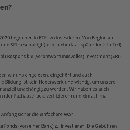
ren?
2020 begonnen in ETFs zu investieren. Von Beginn an
und SRI beschäftigt (aber mehr dazu später im Info-Teil).
ial)
R
esponsible (verantwortungsvolles)
I
nvestment (SRI)
aben wir uns eingelesen, eingehört und auch
lle Bildung ist kein Hexenwerk und wichtig, um unsere
finanziell unabhängig zu werden. Wir haben es auch
n (der Fachausdruck: verifizieren) und einfach mal
n Anfang sicher die einfachere Wahl.
te Fonds (von einer Bank) zu investieren. Die Gebühren