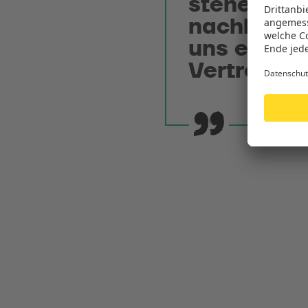
stehendes 
nachhaltig
uns eindeu
Vertretbar