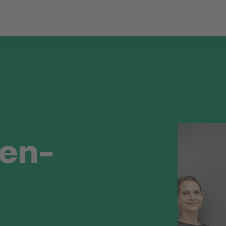
en-
n