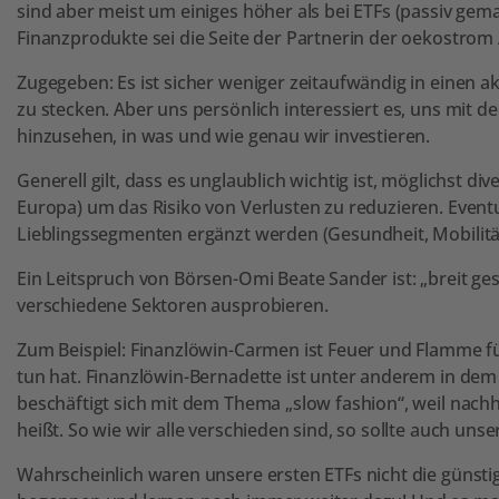
sind aber meist um einiges höher als bei ETFs (passiv ge
Finanzprodukte sei die Seite der Partnerin der oekostro
Zugegeben: Es ist sicher weniger zeitaufwändig in einen ak
zu stecken. Aber uns persönlich interessiert es, uns mit
hinzusehen, in was und wie genau wir investieren.
Generell gilt, dass es unglaublich wichtig ist, möglichst div
Europa) um das Risiko von Verlusten zu reduzieren. Event
Lieblingssegmenten ergänzt werden (Gesundheit, Mobilität
Ein Leitspruch von Börsen-Omi Beate Sander ist: „breit gest
verschiedene Sektoren ausprobieren.
Zum Beispiel: Finanzlöwin-Carmen ist Feuer und Flamme fü
tun hat. Finanzlöwin-Bernadette ist unter anderem in dem 
beschäftigt sich mit dem Thema „slow fashion“, weil nach
heißt. So wie wir alle verschieden sind, so sollte auch unser
Wahrscheinlich waren unsere ersten ETFs nicht die günsti