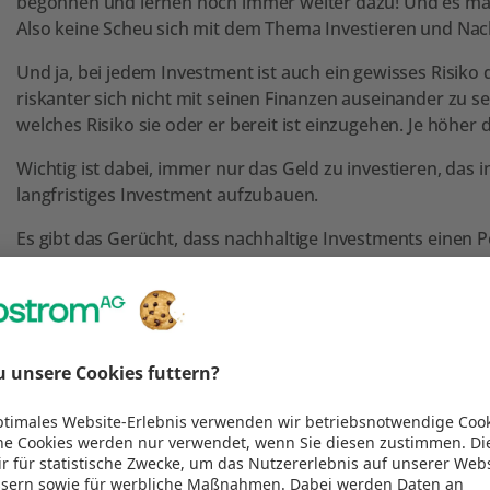
begonnen und lernen noch immer weiter dazu! Und es ma
Also keine Scheu sich mit dem Thema Investieren und Nach
Und ja, bei jedem Investment ist auch ein gewisses Risiko
riskanter sich nicht mit seinen Finanzen auseinander zu set
welches Risiko sie oder er bereit ist einzugehen. Je höher
Wichtig ist dabei, immer nur das Geld zu investieren, das 
langfristiges Investment aufzubauen.
Es gibt das Gerücht, dass nachhaltige Investments einen 
vielfache Statistiken und Analysen widerlegt!
glich ist, sein zur Verfügu