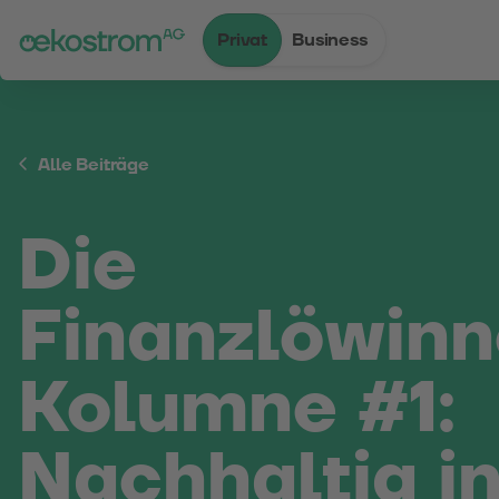
Privat
Business
Zum Inhalt
Zum Menü
Zum Login
Zur Suche
Zum Kontakt
Standard-Cursor verwenden
Alle Beiträge
Die
Finanzlöwinn
Kolumne #1:
Nachhaltig i