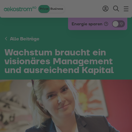
Privat
Business
Zum Inhalt
Zum Menü
Zum Login
Zur Suche
Zum Kontakt
Standard-Cursor verwenden
Energie sparen
Alle Beiträge
Wachstum braucht ein
visionäres Management
und ausreichend Kapital
18.05.2020 • von
Katharina Pirker