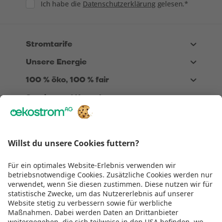
Consent
Ich habe die
Datenschutzerklärung
gelesen.*
Stromtarife
Unsere Energie
100 % öko, 100 % fair
Service und Kontakt
Über Uns
Rechtliches
Wir sind
TÜV zertifiziert