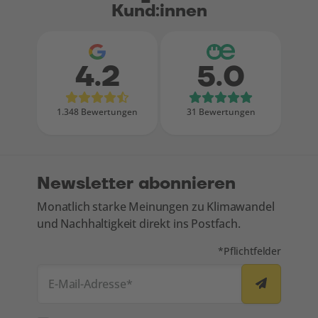
Kund:innen
4.2
5.0
Bewertungen bei Google
Bewertungen
1.348 Bewertungen
31 Bewertungen
Newsletter abonnieren
Monatlich starke Meinungen zu Klimawandel
und Nachhaltigkeit direkt ins Postfach.
Mit * markierte Felde
*
Pflichtfelder
E-Mail-Adresse
*