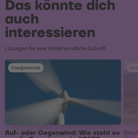
Das könnte dich
auch
interessieren
Lösungen für eine klimafreundliche Zukunft
Energiewende
Ene
Auf- oder Gegenwind: Wie steht es
Bhut