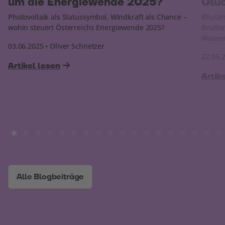
um die Energiewende 2025?
Glü
Photovoltaik als Statussymbol, Windkraft als Chance –
Bhutan
wohin steuert Österreichs Energiewende 2025?
Brutto
Wasser
03.06.2025 • Oliver Schnetzer
22.05.
Artikel lesen
Artik
Alle Blogbeiträge