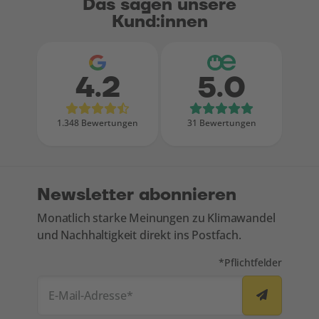
Das sagen unsere
Kund:innen
4.2
5.0
Bewertungen bei Google
Bewertungen
1.348 Bewertungen
31 Bewertungen
Newsletter abonnieren
Monatlich starke Meinungen zu Klimawandel
und Nachhaltigkeit direkt ins Postfach.
Mit * markierte Felde
*
Pflichtfelder
E-Mail-Adresse
*