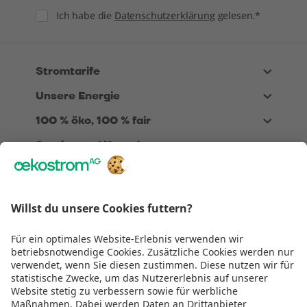
Consent
Ich habe die
Datenschutzerklärung
gelesen.*
Stromtarife
Unsere Energie
100 % öko, 100 % fair
Service und Kontakt
Über Uns
Rechtliches
Wir sind
TÜV zertifiziert