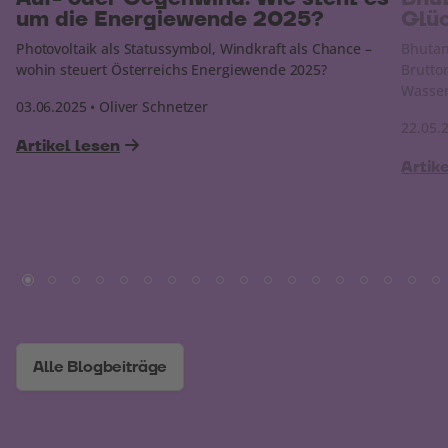
um die Energiewende 2025?
Glü
Photovoltaik als Statussymbol, Windkraft als Chance –
Bhutan
wohin steuert Österreichs Energiewende 2025?
Brutto
Wasser
03.06.2025 • Oliver Schnetzer
22.05.
Artikel lesen
Artik
Alle Blogbeiträge