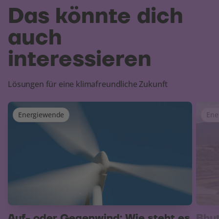
Das könnte dich
auch
interessieren
Lösungen für eine klimafreundliche Zukunft
Energiewende
Ene
Auf- oder Gegenwind: Wie steht es
Bhut