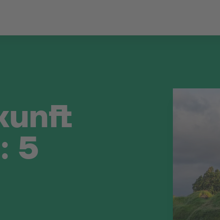
kunft
: 5