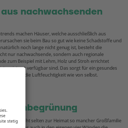
r aus nachwachsenden
utrends machen Häuser, welche ausschließlich aus
ursachen sie beim Bau so gut wie keine Schadstoffe und
türlich noch lange nicht genug ist, besteht die
nicht nur nachwachsende, sondern auch regionale
e zum Beispiel mit Lehm, Holz und Stroh errichtet
et meist gut verfügbar sind. Das sorgt für ein gesundes
gulieren die Luftfeuchtigkeit wie von selbst.
assadenbegrünung
Körper nicht selten zur Heimat so mancher Großfamilie
h, wenn uns auch in den eigenen vier Wänden die