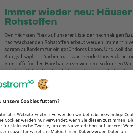
Immer wieder neu: Häuse
Rohstoffen
Den nächsten Platz auf unserer Liste der nachhaltigen Ba
nachwachsenden Rohstoffen erbaut werden. Immerhin ver
sorgen außerdem für ein gesünderes Leben. Und weil das na
Königsdisziplin in Sachen nachwachsende Häuser darin, 
Rohstoffe für den Hausbau zu verwenden. So können Wänd
werden – Rohstoffe also, die besonders im ländlichen Gebi
Raumklima, denn die Häuser werden so atmungsaktiv und re
https://www.instagram.com/p/B08eOVUgTnz/
Für einen kühlen Kopf: F
Die Sommer werden immer heißer – und so werden unsere 
an Schweißtropfen. Besonders unangenehm wird das jedoc