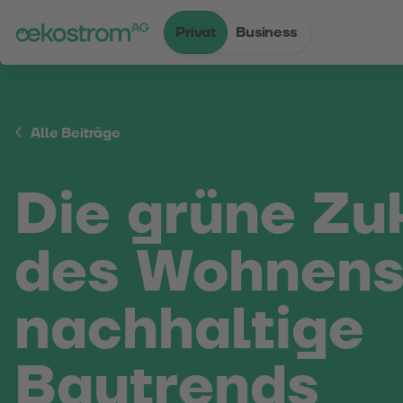
Privat
Business
Zum Inhalt
Zum Menü
Zum Login
Zur Suche
Zum Kontakt
Standard-Cursor verwenden
Alle Beiträge
Die grüne Zu
des Wohnens
nachhaltige
Bautrends