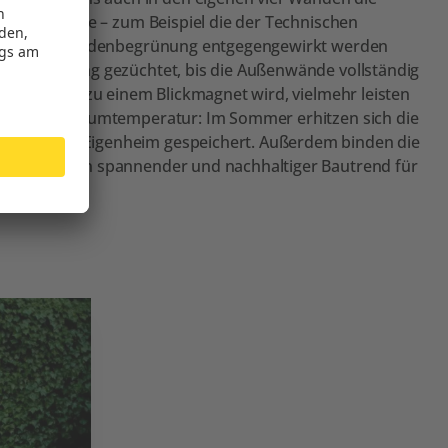
ienergebnisse – zum Beispiel die der Technischen
genannten Fassadenbegrünung entgegengewirkt werden
mauer entlang gezüchtet, bis die Außenwände vollständig
ss das Haus zu einem Blickmagnet wird, vielmehr leisten
 konstanten Raumtemperatur: Im Sommer erhitzen sich die
im trauten Eigenheim gespeichert. Außerdem binden die
begrünung ein spannender und nachhaltiger Bautrend für