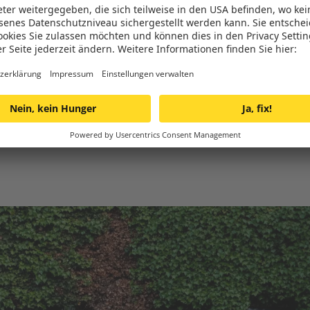
brütende Hitze quält. Glücklicherweise gibt es einige Stud
Universität in Berlin – die zeigen, dass dem mit der so
kann. Dabei werden Kletterpflanzen kontrolliert die Haus
und blickdicht begrünt sind. Das sorgt nicht nur dafür, da
die Pflanzen auch einen beträchtlichen Beitrag zu einer
Innenräume weniger stark und im Winter wird die Wärme 
Pflanzen Staub und Schadstoffe – somit ist die Fassaden
Stadt und Land.