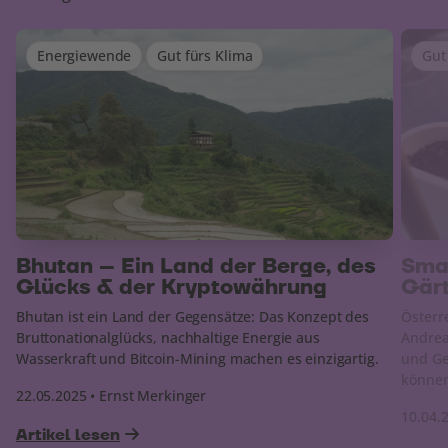
Energiewende
Gut fürs Klima
Gut
Bhutan – Ein Land der Berge, des
Smar
Glücks & der Kryptowährung
Gär
Bhutan ist ein Land der Gegensätze: Das Konzept des
Österr
Bruttonationalglücks, nachhaltige Energie aus
Andrea 
Wasserkraft und Bitcoin-Mining machen es einzigartig.
und Ge
könne
22.05.2025 • Ernst Merkinger
10.04.
Artikel lesen