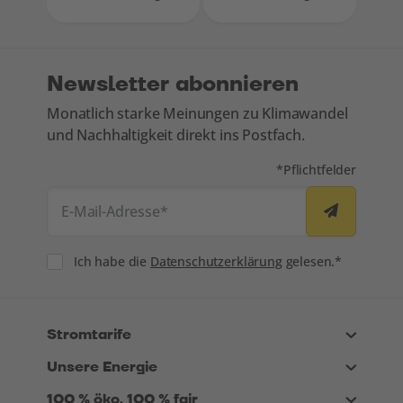
Newsletter abonnieren
Monatlich starke Meinungen zu Klimawandel
und Nachhaltigkeit direkt ins Postfach.
Mit * markierte Felde
*
Pflichtfelder
E-Mail-Adresse
*
Consent
Ich habe die
Datenschutzerklärung
gelesen.*
Stromtarife
Unsere Energie
100 % öko, 100 % fair