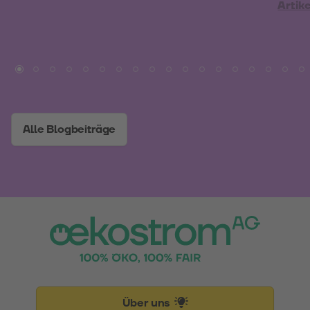
Artik
Alle Blogbeiträge
Über uns