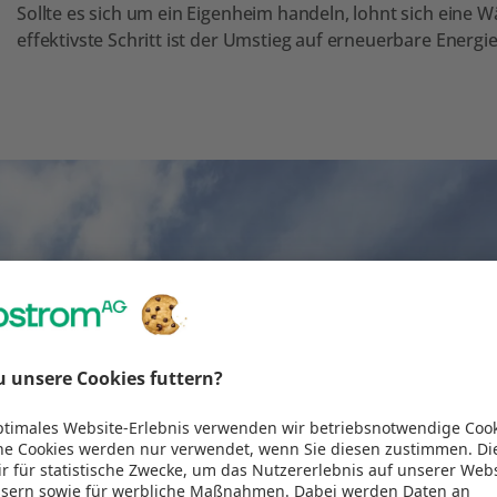
Sollte es sich um ein Eigenheim handeln, lohnt sich eine
effektivste Schritt ist der Umstieg auf erneuerbare Energ