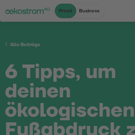
Privat
Business
Zum Inhalt
Zum Menü
Zum Login
Zur Suche
Zum Kontakt
Standard-Cursor verwenden
Alle Beiträge
6 Tipps, um
deinen
ökologischen
Fußabdruck 