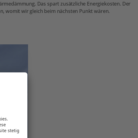
 Wärmedämmung. Das spart zusätzliche Energiekosten. Der
ien, womit wir gleich beim nächsten Punkt wären.