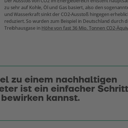
Der Ausstoß von CO2 im Energiebereich entsteht hauptsäc
zu sehr auf Kohle, Öl und Gas basiert, also den sogenannte
und Wasserkraft sinkt der CO2-Ausstoß hingegen erheblic
reduziert. So wurden zum Beispiel in Deutschland durch
Treibhausgase in
Höhe von fast 36 Mio. Tonnen CO2-Äquiv
el zu einem nachhaltigen
ter ist ein einfacher Schrit
 bewirken kannst.