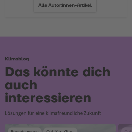
Alle Autor:innen-Artikel
Klimablog
Das könnte dich
auch
interessieren
Lösungen für eine klimafreundliche Zukunft
Energiewende
Gut fürs Klima
Gut