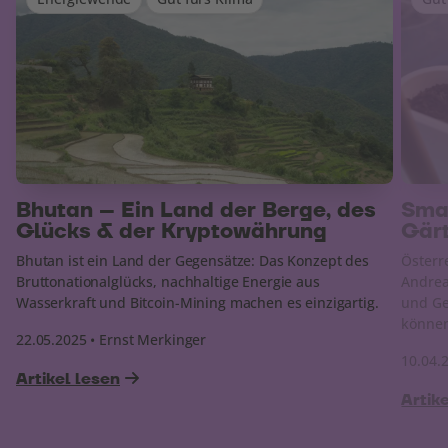
Bhutan – Ein Land der Berge, des
Smar
Glücks & der Kryptowährung
Gär
Bhutan ist ein Land der Gegensätze: Das Konzept des
Österr
Bruttonationalglücks, nachhaltige Energie aus
Andrea 
Wasserkraft und Bitcoin-Mining machen es einzigartig.
und Ge
könne
22.05.2025 • Ernst Merkinger
10.04.
Artikel lesen
Artik