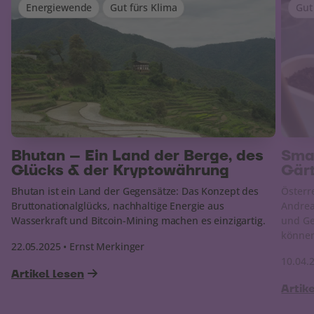
Energiewende
Gut fürs Klima
Gut
Bhutan – Ein Land der Berge, des
Smar
Glücks & der Kryptowährung
Gär
Bhutan ist ein Land der Gegensätze: Das Konzept des
Österr
Bruttonationalglücks, nachhaltige Energie aus
Andrea 
Wasserkraft und Bitcoin-Mining machen es einzigartig.
und Ge
könne
22.05.2025 • Ernst Merkinger
10.04.
Artikel lesen
Artik