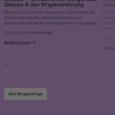
Glücks & der Kryptowährung
Gär
Bhutan ist ein Land der Gegensätze: Das Konzept des
Österr
Bruttonationalglücks, nachhaltige Energie aus
Andrea 
Wasserkraft und Bitcoin-Mining machen es einzigartig.
und Ge
könne
22.05.2025 • Ernst Merkinger
10.04.
Artikel lesen
Artik
Alle Blogbeiträge