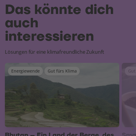
Das könnte dich
auch
interessieren
Lösungen für eine klimafreundliche Zukunft
Energiewende
Gut fürs Klima
Gut
Bhutan – Ein Land der Berge, des
Smar