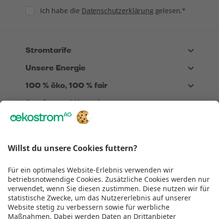
Consent
Ich habe die
Datenschutzerklärung
gelesen.*
Stromtarife
Unsere Energie
100 % öko, 100 % fair
Service und Kontakt
Über Uns
Rechtliches
Wir sind
TÜV zertifiziert