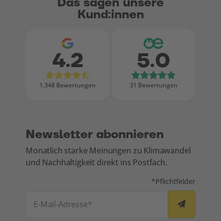
Das sagen unsere
Kund:innen
4.2
5.0
Bewertungen bei Google
Bewertungen
1.348 Bewertungen
31 Bewertungen
Newsletter abonnieren
Monatlich starke Meinungen zu Klimawandel
und Nachhaltigkeit direkt ins Postfach.
Mit * markierte Felde
*
Pflichtfelder
E-Mail-Adresse
*