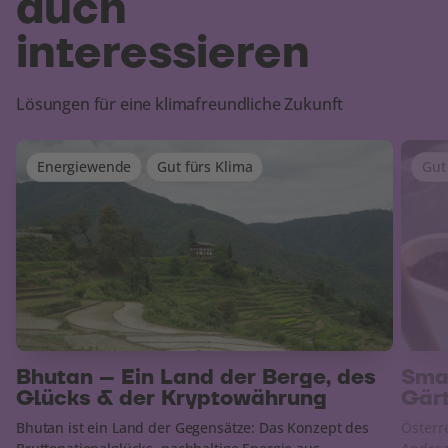
auch
interessieren
Lösungen für eine klimafreundliche Zukunft
Energiewende
Gut fürs Klima
Gut
Bhutan – Ein Land der Berge, des
Smar
Glücks & der Kryptowährung
Gär
Bhutan ist ein Land der Gegensätze: Das Konzept des
Österr