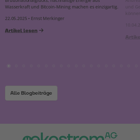
Bruttonationalglücks, nachhaltige Energie aus
Andrea 
Wasserkraft und Bitcoin-Mining machen es einzigartig.
und Ge
könne
22.05.2025 • Ernst Merkinger
10.04.
Artikel lesen
Artik
Alle Blogbeiträge