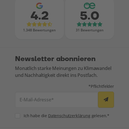
4.2
5.0
Bewertungen bei Google
Bewertungen
1.348 Bewertungen
31 Bewertungen
Newsletter abonnieren
Monatlich starke Meinungen zu Klimawandel
und Nachhaltigkeit direkt ins Postfach.
Mit * markierte Felde
*
Pflichtfelder
E-Mail-Adresse
*
Consent
Ich habe die
Datenschutzerklärung
gelesen.*