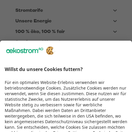
Stromtarife
Unsere Energie
100 % öko, 100 % fair
Service und Kontakt
Über Uns
Rechtliches
Wir sind
TÜV zertifiziert