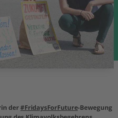
rin der
#FridaysForFuture
-Bewegung
itung des
Klimavolksbegehrens