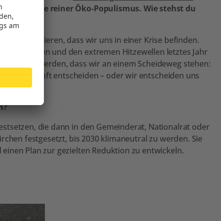
gen, es wäre reiner Öko-Populismus. Wie stehst du
u kommunizieren, dass wir uns in einer Krise befinden.
 Waldsterben und den extremen Hitzewellen letztes Jahr
umgegangen werden, dass wir an einem Scheideweg stehen:
haltige Zukunft entscheiden – oder wir entscheiden uns
iben.
n?
stsetzen, die dann in den Gemeinderat, Nationalrat oder
rchen festgesetzt, bis 2030 klimaneutral zu werden. Sie
einen Plan zur gezielten Reduktion zu entwickeln.