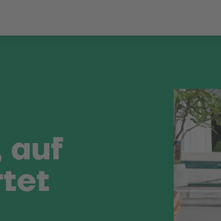
 auf
rtet