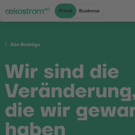
Privat
Business
Zum Inhalt
Zum Menü
Zum Login
Zur Suche
Zum Kontakt
Standard-Cursor verwenden
Alle Beiträge
Wir sind die
Veränderung,
die wir gewa
haben