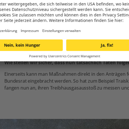
findet bei uns zunehmend Gehör. Kritische Stimmen sa
dazu?
Die Ausrufung des Klimanotstandes bedeutet eines: klar z
Nach den Ernteausfällen, den Unwetterkatastrophen, dem
ist das nur angemessen. Es muss endlich ehrlich damit 
wir können uns jetzt für eine lebenswerte, faire und nach
dagegen. Aber wie immer: es darf nicht nur bei Worten ble
Wie stellen wir sicher, dass nun tatsächlich Taten folge
Einerseits kann man Maßnahmen direkt in den Anträgen fe
Bundesrat eingebracht werden. So hat zum Beispiel Traiski
fangen nun an, ihren Treibhausgasausstoß zu messen und 