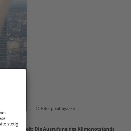
Foto: pixabay.com
österreichweit: Die
Ausrufung des Klimanotstands