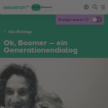
Privat
Business
Zum Inhalt
Zum Menü
Zum Login
Zur Suche
Zum Kontakt
Standard-Cursor verwenden
Energie sparen
Alle Beiträge
Ok, Boomer – ein
Generationendialog
11.06.2024 • von
Oliver Schnetzer