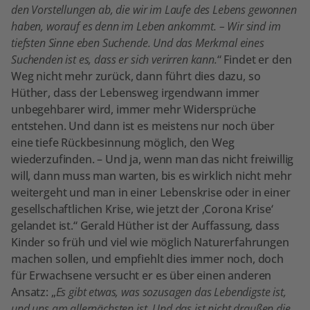
den Vorstellungen ab, die wir im Laufe des Lebens gewonnen
haben, worauf es denn im Leben ankommt. – Wir sind im
tiefsten Sinne eben Suchende. Und das Merkmal eines
Suchenden ist es, dass er sich verirren kann.
“ Findet er den
Weg nicht mehr zurück, dann führt dies dazu, so
Hüther, dass der Lebensweg irgendwann immer
unbegehbarer wird, immer mehr Widersprüche
entstehen. Und dann ist es meistens nur noch über
eine tiefe Rückbesinnung möglich, den Weg
wiederzufinden. – Und ja, wenn man das nicht freiwillig
will, dann muss man warten, bis es wirklich nicht mehr
weitergeht und man in einer Lebenskrise oder in einer
gesellschaftlichen Krise, wie jetzt der ‚Corona Krise‘
gelandet ist.“ Gerald Hüther ist der Auffassung, dass
Kinder so früh und viel wie möglich Naturerfahrungen
machen sollen, und empfiehlt dies immer noch, doch
für Erwachsene versucht er es über einen anderen
Ansatz: „
Es gibt etwas, was sozusagen das Lebendigste ist,
und uns am allernächsten ist. Und das ist nicht draußen die