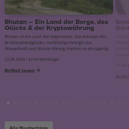
Bhutan – Ein Land der Berge, des
Smar
Glücks & der Kryptowährung
Gär
Bhutan ist ein Land der Gegensätze: Das Konzept des
Österr
Bruttonationalglücks, nachhaltige Energie aus
Andrea 
Wasserkraft und Bitcoin-Mining machen es einzigartig.
und Ge
könne
22.05.2025 • Ernst Merkinger
10.04.
Artikel lesen
Artik
Alle Blogbeiträge