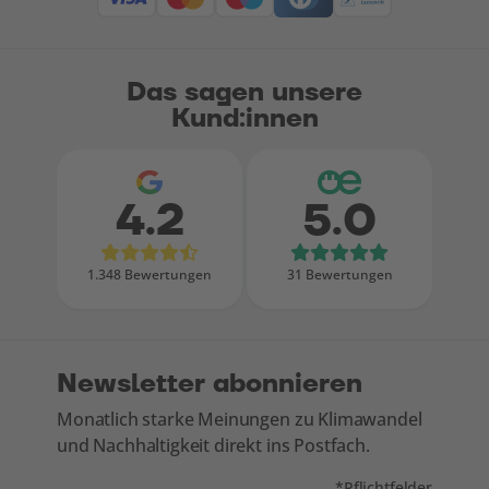
Das sagen unsere
Kund:innen
4.2
5.0
Bewertungen bei Google
Bewertungen
1.348 Bewertungen
31 Bewertungen
Newsletter abonnieren
Monatlich starke Meinungen zu Klimawandel
und Nachhaltigkeit direkt ins Postfach.
Mit * markierte Felde
*
Pflichtfelder