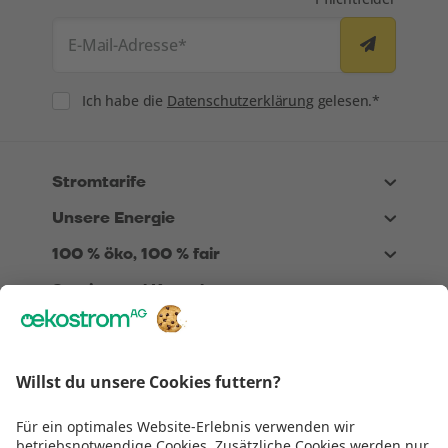
E-Mail-Adresse
*
Consent
Ich habe die
Datenschutzerklärung
gelesen.*
Stromtarife
Unsere Energie
100 % öko, 100 % fair
Service und Kontakt
Über Uns
Rechtliches