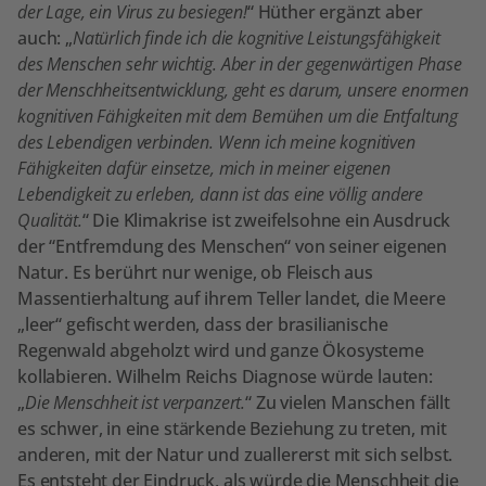
der Lage, ein Virus zu besiegen!
“ Hüther ergänzt aber
auch: „
Natürlich finde ich die kognitive Leistungsfähigkeit
des Menschen sehr wichtig. Aber in der gegenwärtigen Phase
der Menschheitsentwicklung, geht es darum, unsere enormen
kognitiven Fähigkeiten mit dem Bemühen um die Entfaltung
des Lebendigen verbinden. Wenn ich meine kognitiven
Fähigkeiten dafür einsetze, mich in meiner eigenen
Lebendigkeit zu erleben, dann ist das eine völlig andere
Qualität.
“ Die Klimakrise ist zweifelsohne ein Ausdruck
der “Entfremdung des Menschen“ von seiner eigenen
Natur. Es berührt nur wenige, ob Fleisch aus
Massentierhaltung auf ihrem Teller landet, die Meere
„leer“ gefischt werden, dass der brasilianische
Regenwald abgeholzt wird und ganze Ökosysteme
kollabieren. Wilhelm Reichs Diagnose würde lauten:
„
Die Menschheit ist verpanzert.
“ Zu vielen Manschen fällt
es schwer, in eine stärkende Beziehung zu treten, mit
anderen, mit der Natur und zuallererst mit sich selbst.
Es entsteht der Eindruck, als würde die Menschheit die